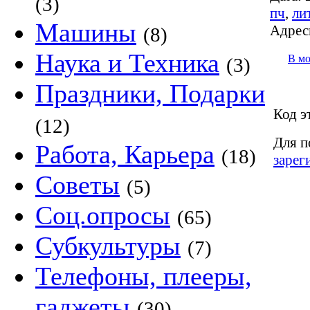
(3)
пч
,
ли
Машины
Адрес
(8)
Наука и Техника
В м
(3)
Праздники, Подарки
Код э
(12)
Для п
Работа, Карьера
(18)
зарег
Советы
(5)
Соц.опросы
(65)
Субкультуры
(7)
Телефоны, плееры,
гаджеты
(30)