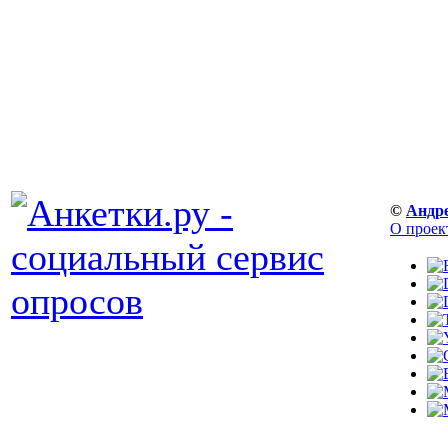
©
Андр
О проек