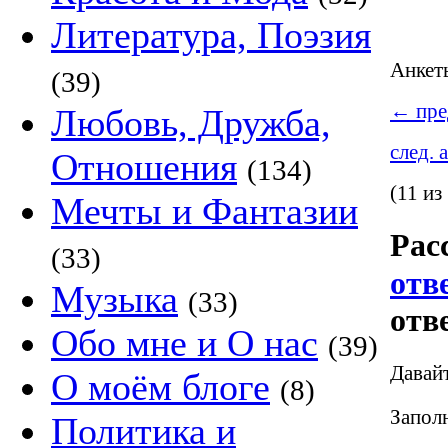
Литература, Поэзия
Анке
(39)
←
пре
Любовь, Дружба,
след. 
Отношения
(134)
(11 из
Мечты и Фантазии
Рас
(33)
отв
Музыка
(33)
отв
Обо мне и О нас
(39)
Давай
О моём блоге
(8)
Заполн
Политика и