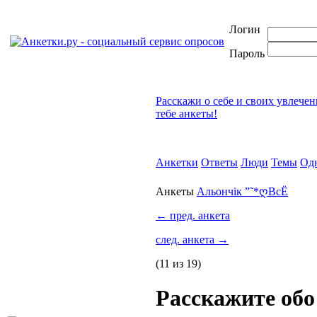
Логин
Пароль
Расскажи о себе и своих увлече
тебе анкеты!
Анкетки
Ответы
Люди
Темы
Од
Анкеты
Альончік ”˜*ღВсЁ
←
пред. анкета
след. анкета
→
(11 из 19)
Расскажите об