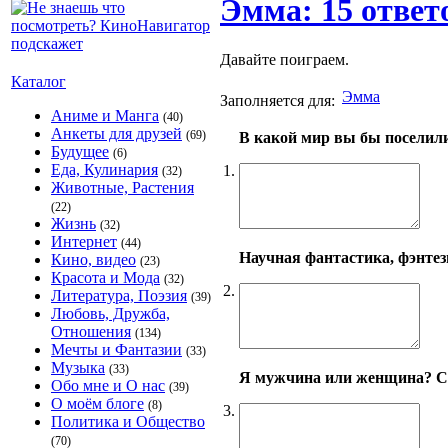
Эмма: 15 ответ
Давайте поиграем.
Каталог
Эмма
Заполняется для:
Аниме и Манга
(40)
Анкеты для друзей
(69)
В какой мир вы бы поселил
Будущее
(6)
Еда, Кулинария
1.
(32)
Животные, Растения
(22)
Жизнь
(32)
Интернет
(44)
Научная фантастика, фэнтези
Кино, видео
(23)
Красота и Мода
(32)
2.
Литература, Поэзия
(39)
Любовь, Дружба,
Отношения
(134)
Мечты и Фантазии
(33)
Музыка
(33)
Я мужчина или женщина? С
Обо мне и О нас
(39)
О моём блоге
(8)
3.
Политика и Общество
(70)