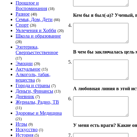
Прошлое и
Воспоминания
(18)
Разное
(40)
Кем бы я был(-а)? Ученый, 
Семья, Дом, Дети
(66)
Спорт
4.
(26)
Увлечения и Хобби
(20)
Школа и образование
(28)
Эзотерика,
В чем бы заключалась цель 
Сверхъестественное
(17)
5.
Эмоции
(29)
Актуальное
(15)
Алкоголь, табак,
вещества
(5)
Города и страны
(7)
А любовная линия в этой ис
Деньги, Финансы
(13)
Дневник
(7)
6.
Журналы, Радио, ТВ
(11)
Здоровье и Медицина
(21)
Игры
(9)
У меня есть враги? Какие о
Искусство
(1)
История
7.
(5)