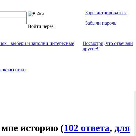
Зарегистрироваться
Забыли пароль
Войти через:
ниях - выбери и заполни интересные
Посмотри, что отвeчали
другие!
ноклассники
о мне историю
(
102 ответа
,
для