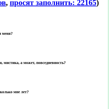
ов
,
просят заполнить: 22165
)
и меня?
, мистика, а может, повседневность?
колько мне лет?