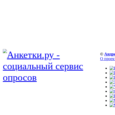
©
Андр
О проек