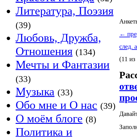
Литература, Поэзия
Анке
(39)
←
пре
Любовь, Дружба,
след. 
Отношения
(134)
(11 из
Мечты и Фантазии
Рас
(33)
отв
Музыка
(33)
про
Обо мне и О нас
(39)
Давай
О моём блоге
(8)
Заполн
Политика и