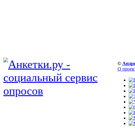
©
Андр
О проек