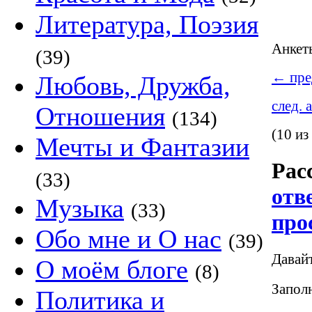
Литература, Поэзия
Анке
(39)
←
пре
Любовь, Дружба,
след. 
Отношения
(134)
(10 из
Мечты и Фантазии
Рас
(33)
отв
Музыка
(33)
про
Обо мне и О нас
(39)
Давай
О моём блоге
(8)
Заполн
Политика и