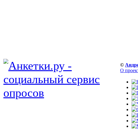
©
Андр
О проек