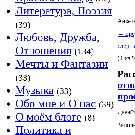
Литература, Поэзия
Анке
(39)
←
пре
Любовь, Дружба,
след. 
Отношения
(134)
(4 из 9
Мечты и Фантазии
Рас
(33)
отв
Музыка
(33)
про
Обо мне и О нас
(39)
Давай
О моём блоге
(8)
Заполн
Политика и