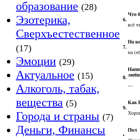
образование
(28)
Что 
Эзотерика,
6.
всё ч
Сверхъестественное
На к
(17)
7.
на се
Эмоции
(29)
Напи
Актуальное
(15)
люб
8.
Алкоголь, табак,
—
вещества
(5)
Как В
9.
Города и страны
Хоро
(7)
Деньги, Финансы
Пол
•