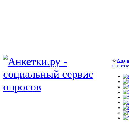
©
Андр
О проек