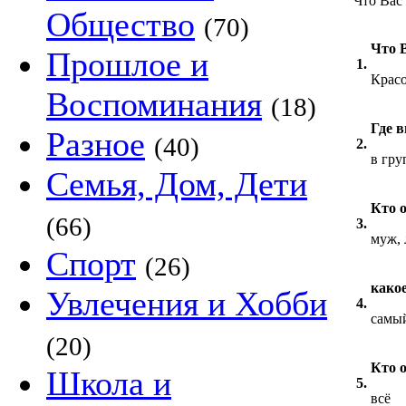
Что Вас
Общество
(70)
Что 
Прошлое и
1.
Красо
Воспоминания
(18)
Где 
Разное
(40)
2.
в гру
Семья, Дом, Дети
Кто 
(66)
3.
муж, 
Спорт
(26)
какое
Увлечения и Хобби
4.
самы
(20)
Кто 
Школа и
5.
всё