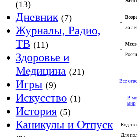
Женс
(13)
Дневник
(7)
Возр
•
Журналы, Радио,
36 ле
ТВ
(11)
Мест
•
Здоровье и
Росс
Медицина
(21)
Игры
Все отв
(9)
Искусство
(1)
В м
мир
История
(5)
Каникулы и Отпуск
Код это
Для пол