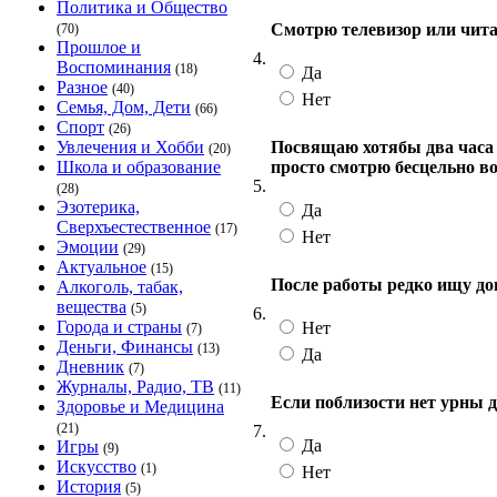
Политика и Общество
Смотрю телевизор или чита
(70)
Прошлое и
4.
Воспоминания
(18)
Да
Разное
(40)
Нет
Семья, Дом, Дети
(66)
Спорт
(26)
Посвящаю хотябы два часа
Увлечения и Хобби
(20)
просто смотрю бесцельно в
Школа и образование
5.
(28)
Эзотерика,
Да
Сверхъестественное
(17)
Нет
Эмоции
(29)
Актуальное
(15)
После работы редко ищу до
Алкоголь, табак,
вещества
(5)
6.
Города и страны
Нет
(7)
Деньги, Финансы
(13)
Да
Дневник
(7)
Журналы, Радио, ТВ
(11)
Если поблизости нет урны д
Здоровье и Медицина
(21)
7.
Да
Игры
(9)
Искусство
(1)
Нет
История
(5)