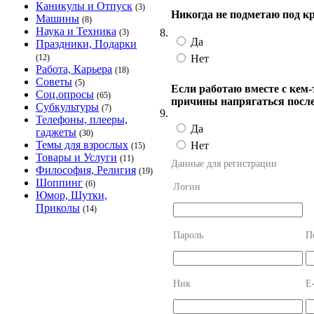
Каникулы и Отпуск
(3)
Никогда не подметаю под к
Машины
(8)
Наука и Техника
8.
(3)
Да
Праздники, Подарки
Нет
(12)
Работа, Карьера
(18)
Советы
(5)
Если работаю вместе с кем
Соц.опросы
(65)
причины напрягаться после 
Субкультуры
(7)
9.
Телефоны, плееры,
Да
гаджеты
(30)
Темы для взрослых
Нет
(15)
Товары и Услуги
(11)
Данные для регистрации
Философия, Религия
(19)
Шоппинг
(6)
Логин
Юмор, Шутки,
Приколы
(14)
Пароль
П
Ник
E