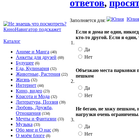
ответов
,
просят
Юлия
Заполняется для:
Если я дома не один, никог
кто-то другой. Если я один
Каталог
1.
Да
Аниме и Манга
(40)
Нет
Анкеты для друзей
(69)
Будущее
(6)
Еда, Кулинария
(32)
Объезжаю места парковки по
Животные, Растения
(22)
пешком
Жизнь
(32)
2.
Интернет
(44)
Да
Кино, видео
(23)
Нет
Красота и Мода
(32)
Литература, Поэзия
(39)
Любовь, Дружба,
Не бегаю, не хожу пешком, 
Отношения
(134)
нагрузки очень ограничены
Мечты и Фантазии
3.
(33)
Музыка
(33)
Да
Обо мне и О нас
(39)
Нет
О моём блоге
(8)