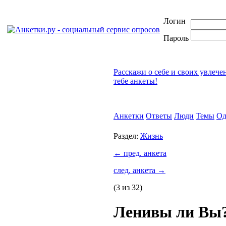
Логин
Пароль
Расскажи о себе и своих увлече
тебе анкеты!
Анкетки
Ответы
Люди
Темы
Од
Раздел:
Жизнь
←
пред. анкета
след. анкета
→
(3 из 32)
Ленивы ли Вы