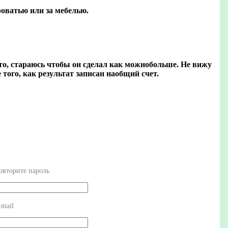
роватью или за мебелью.
-то, стараюсь чтобы он сделал как можнобольше. Не вижу
того, как результат записан наобщий счет.
овторите пароль
-mail