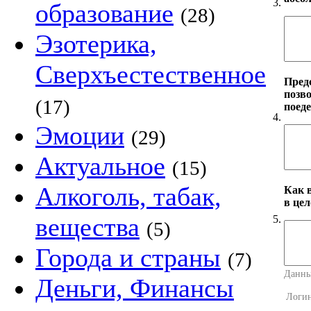
3.
образование
(28)
Эзотерика,
Сверхъестественное
Пред
позво
(17)
поеде
4.
Эмоции
(29)
Актуальное
(15)
Алкоголь, табак,
Как 
в це
вещества
5.
(5)
Города и страны
(7)
Данны
Деньги, Финансы
Логи