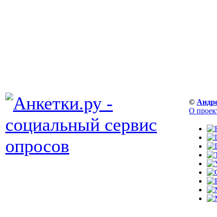
©
Андр
О проек