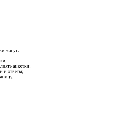
ки могут:
ки;
лнять анкетки;
и и ответы;
аницу.