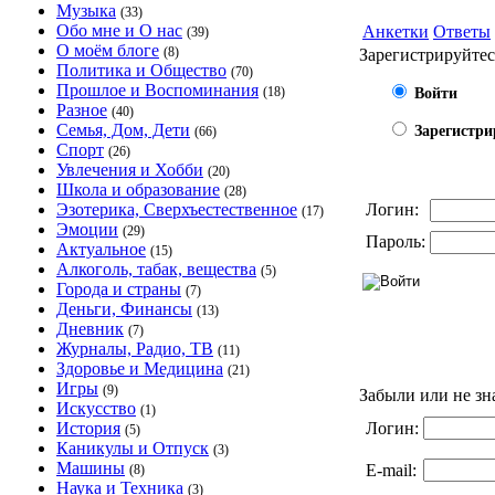
Музыка
(33)
Обо мне и О нас
Анкетки
Ответы
(39)
О моём блоге
(8)
Зарегистрируйтес
Политика и Общество
(70)
Прошлое и Воспоминания
(18)
Войти
Разное
(40)
Семья, Дом, Дети
Зарегистри
(66)
Спорт
(26)
Увлечения и Хобби
(20)
Школа и образование
(28)
Эзотерика, Сверхъестественное
Логин:
(17)
Эмоции
(29)
Пароль:
Актуальное
(15)
Алкоголь, табак, вещества
(5)
Города и страны
(7)
Деньги, Финансы
(13)
Дневник
(7)
Журналы, Радио, ТВ
(11)
Здоровье и Медицина
(21)
Игры
(9)
Забыли или не зн
Искусство
(1)
История
Логин:
(5)
Каникулы и Отпуск
(3)
Машины
E-mail:
(8)
Наука и Техника
(3)