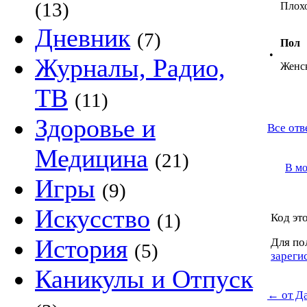
(13)
Плох
Дневник
(7)
Пол
•
Журналы, Радио,
Женс
ТВ
(11)
Здоровье и
Все отв
Медицина
(21)
В м
Игры
(9)
Искусство
(1)
Код это
История
Для по
(5)
зареги
Каникулы и Отпуск
←
от Д