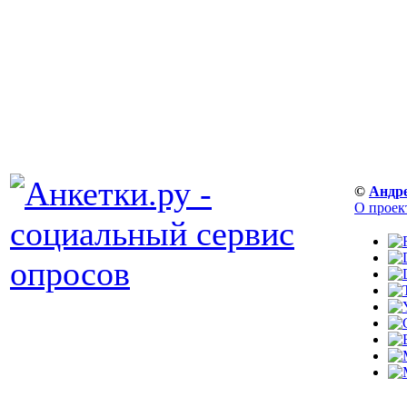
©
Андр
О проек