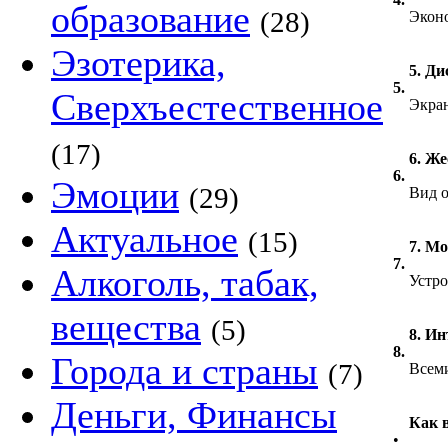
образование
(28)
Экон
Эзотерика,
5. Ди
5.
Сверхъестественное
Экра
(17)
6. Же
6.
Эмоции
(29)
Вид о
Актуальное
(15)
7. Мо
7.
Алкоголь, табак,
Устро
вещества
(5)
8. Ин
8.
Города и страны
(7)
Всем
Деньги, Финансы
Как 
•