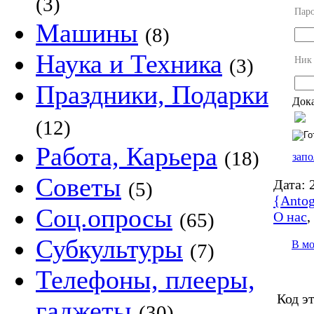
(3)
Пар
Машины
(8)
Наука и Техника
Ник
(3)
Праздники, Подарки
Дока
(12)
Работа, Карьера
(18)
запо
Советы
Дата:
2
(5)
{Antog
Соц.опросы
О нас
(65)
Субкультуры
В м
(7)
Телефоны, плееры,
Код э
гаджеты
(30)