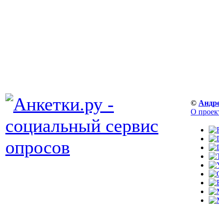
©
Андр
О проек