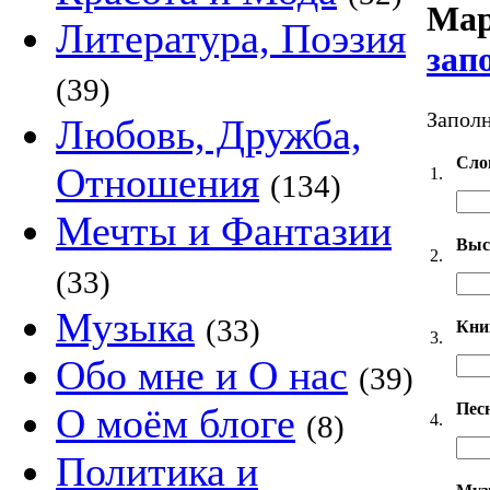
Мар
Литература, Поэзия
зап
(39)
Заполн
Любовь, Дружба,
Сло
Отношения
1.
(134)
Мечты и Фантазии
Выс
2.
(33)
Музыка
(33)
Кни
3.
Обо мне и О нас
(39)
Пес
О моём блоге
(8)
4.
Политика и