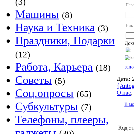
(3)
Пар
Машины
(8)
Наука и Техника
Ник
(3)
Праздники, Подарки
Дока
(12)
Работа, Карьера
(18)
запо
Советы
Дата:
2
(5)
{Antog
Соц.опросы
О нас
(65)
Субкультуры
В м
(7)
Телефоны, плееры,
Код э
гаджеты
(30)