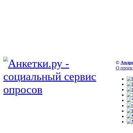
©
Андр
О проек