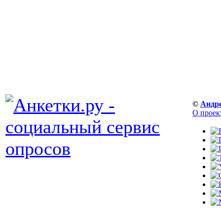
©
Андр
О проек