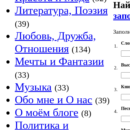
Най
Литература, Поэзия
зап
(39)
Заполн
Любовь, Дружба,
Сло
Отношения
1.
(134)
Мечты и Фантазии
Выс
2.
(33)
Музыка
(33)
Кни
3.
Обо мне и О нас
(39)
Пес
О моём блоге
(8)
4.
Политика и