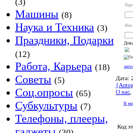
(3)
Пар
Машины
(8)
Наука и Техника
Ник
(3)
Праздники, Подарки
Дока
(12)
Работа, Карьера
(18)
запо
Советы
Дата:
2
(5)
{Antog
Соц.опросы
О нас
(65)
Субкультуры
В м
(7)
Телефоны, плееры,
Код э
гаджеты
(30)