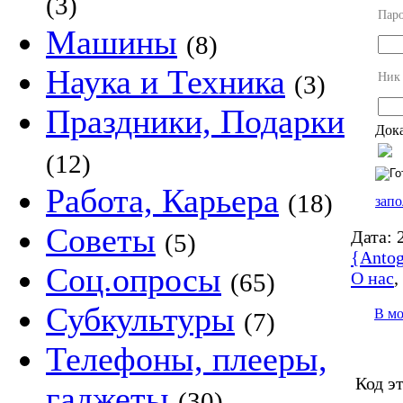
(3)
Пар
Машины
(8)
Наука и Техника
Ник
(3)
Праздники, Подарки
Дока
(12)
Работа, Карьера
(18)
запо
Советы
Дата:
2
(5)
{Antog
Соц.опросы
О нас
(65)
Субкультуры
В м
(7)
Телефоны, плееры,
Код э
гаджеты
(30)