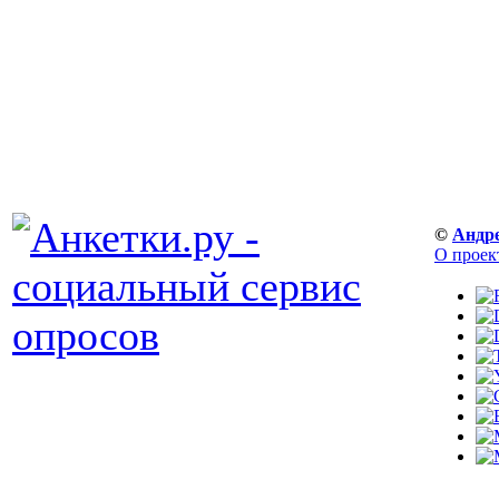
©
Андр
О проек