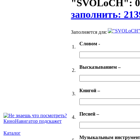
"SVOLoCH": 0 
заполнить: 213
Заполняется для:
Словом -
1.
Высказыванием –
2.
Книгой –
3.
Песней –
4.
Каталог
Музыкальным инструмен