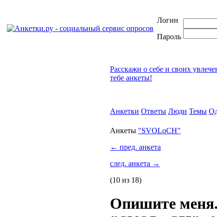
Логин
Пароль
Расскажи о себе и своих увлеч
тебе анкеты!
Анкетки
Ответы
Люди
Темы
Од
Анкеты
"SVOLoCH"
←
пред. анкета
след. анкета
→
(10 из 18)
Опишите меня.