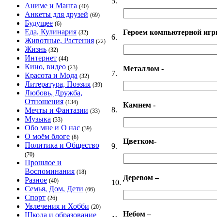
5.
Аниме и Манга
(40)
Анкеты для друзей
(69)
Будущее
(6)
Еда, Кулинария
Героем компьютерной игр
(32)
6.
Животные, Растения
(22)
Жизнь
(32)
Интернет
(44)
Кино, видео
(23)
Металлом -
7.
Красота и Мода
(32)
Литература, Поэзия
(39)
Любовь, Дружба,
Отношения
(134)
Камнем -
8.
Мечты и Фантазии
(33)
Музыка
(33)
Обо мне и О нас
(39)
О моём блоге
(8)
Цветком-
Политика и Общество
9.
(70)
Прошлое и
Воспоминания
(18)
Деревом –
Разное
(40)
10.
Семья, Дом, Дети
(66)
Спорт
(26)
Увлечения и Хобби
(20)
Небом –
Школа и образование