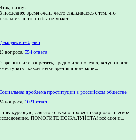
Итак, начну:
В последнее время очень часто сталкиваюсь с тем, что
школьник не то что бы не может ...
Гражданские браки
23 вопроса,
554 ответа
Разрешить или запретить, вредно или полезно, вступать или
не вступать - какой точки зрения придержив...
Социальная проблема проституции в российском обществе
24 вопроса,
1021 ответ
пишу курсовую, для этого нужно провести социологическое
исследование. ПОМОГИТЕ ПОЖАЛУЙСТА! всё анони...