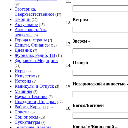
11.
(28)
Эзотерика,
Сверхъестественное
(17)
Эмоции
Ветром –
(29)
12.
Актуальное
(15)
Алкоголь, табак,
вещества
(5)
Города и страны
(7)
Зверем -
13.
Деньги, Финансы
(13)
Дневник
(7)
Журналы, Радио, ТВ
(11)
Здоровье и Медицина
Птицей –
14.
(21)
Игры
(9)
Искусство
(1)
История
(5)
Исторической личностью -
Каникулы и Отпуск
15.
(3)
Машины
(8)
Наука и Техника
(3)
Праздники, Подарки
(12)
Богом/Богиней -
Работа, Карьера
(18)
16.
Советы
(5)
Соц.опросы
(65)
Субкультуры
(7)
Королём/Королевой –
Телефоны, плееры,