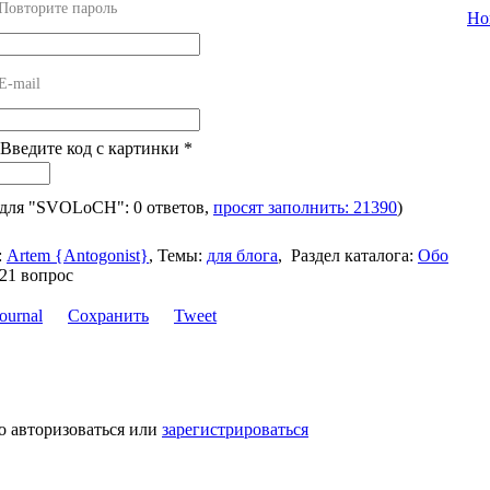
Повторите пароль
Но
E-mail
 Введите код с картинки
*
 для "SVOLoCH": 0 ответов,
просят заполнить: 21390
)
:
Artem {Antogonist}
,
Темы:
для блога
,
Раздел каталога:
Обо
21 вопрос
Сохранить
Tweet
о авторизоваться или
зарегистрироваться