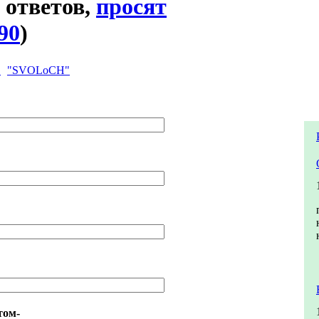
ответов,
просят
90
)
"SVOLoCH"
том-