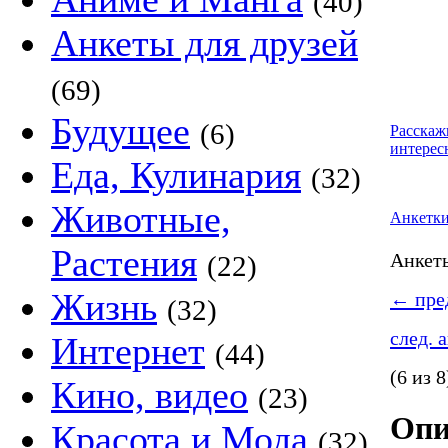
(40)
Анкеты для друзей
(69)
Будущее
(6)
Расскаж
интерес
Еда, Кулинария
(32)
Животные,
Анкетк
Растения
Анке
(22)
Жизнь
←
пред
(32)
след. 
Интернет
(44)
(6 из 8
Кино, видео
(23)
Опи
Красота и Мода
(32)