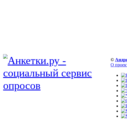
©
Андр
О проек