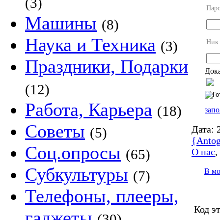
(3)
Пар
Машины
(8)
Наука и Техника
Ник
(3)
Праздники, Подарки
Дока
(12)
Работа, Карьера
(18)
запо
Советы
Дата:
2
(5)
{Antog
Соц.опросы
О нас
(65)
Субкультуры
В м
(7)
Телефоны, плееры,
Код э
гаджеты
(30)