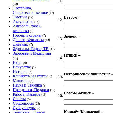
11.
(28)
Эзотерика,
Сверхъестественное
(17)
Эмоции
Ветром –
(29)
12.
Актуальное
(15)
Алкоголь, табак,
вещества
(5)
Города и страны
(7)
Зверем -
13.
Деньги, Финансы
(13)
Дневник
(7)
Журналы, Радио, ТВ
(11)
Здоровье и Медицина
Птицей –
14.
(21)
Игры
(9)
Искусство
(1)
История
(5)
Исторической личностью -
Каникулы и Отпуск
15.
(3)
Машины
(8)
Наука и Техника
(3)
Праздники, Подарки
(12)
Богом/Богиней -
Работа, Карьера
(18)
16.
Советы
(5)
Соц.опросы
(65)
Субкультуры
(7)
Королём/Королевой –
Телефоны, плееры,