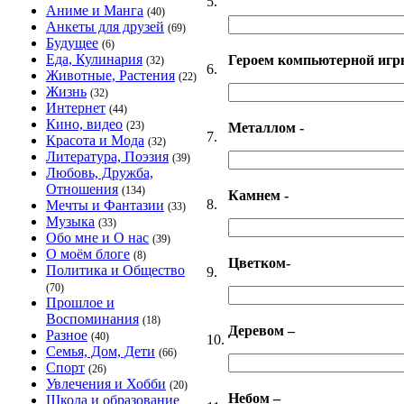
5.
Аниме и Манга
(40)
Анкеты для друзей
(69)
Будущее
(6)
Еда, Кулинария
Героем компьютерной игр
(32)
6.
Животные, Растения
(22)
Жизнь
(32)
Интернет
(44)
Кино, видео
(23)
Металлом -
7.
Красота и Мода
(32)
Литература, Поэзия
(39)
Любовь, Дружба,
Отношения
(134)
Камнем -
8.
Мечты и Фантазии
(33)
Музыка
(33)
Обо мне и О нас
(39)
О моём блоге
(8)
Цветком-
Политика и Общество
9.
(70)
Прошлое и
Воспоминания
(18)
Деревом –
Разное
(40)
10.
Семья, Дом, Дети
(66)
Спорт
(26)
Увлечения и Хобби
(20)
Небом –
Школа и образование