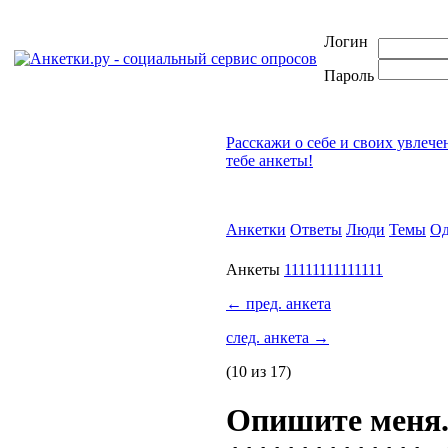
Логин
Пароль
Расскажи о себе и своих увлече
тебе анкеты!
Анкетки
Ответы
Люди
Темы
Од
Анкеты
11111111111111
←
пред. анкета
след. анкета
→
(10 из 17)
Опишите меня.