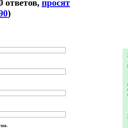
 0 ответов,
просят
90
)
том-