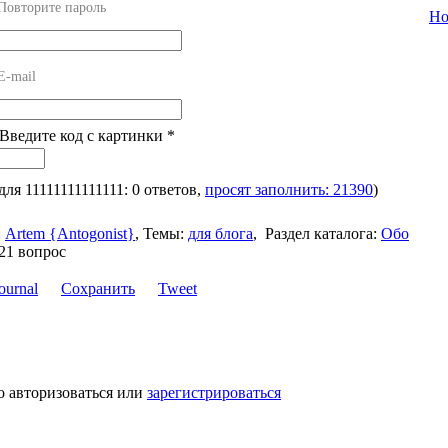
Повторите пароль
Но
E-mail
 Введите код с картинки
*
 для 11111111111111: 0 ответов,
просят заполнить: 21390
)
:
Artem {Antogonist}
,
Темы:
для блога
,
Раздел каталога:
Обо
21 вопрос
Сохранить
Tweet
о авторизоваться или
зарегистрироваться