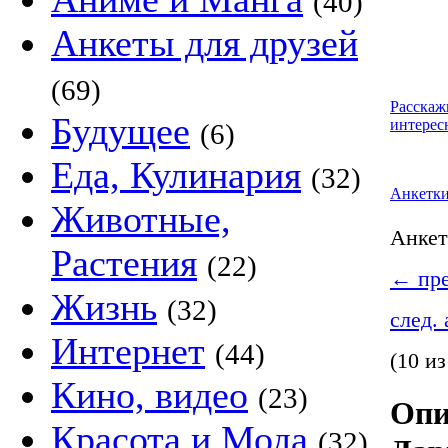
(40)
Анкеты для друзей
(69)
Расскаж
Будущее
интерес
(6)
Еда, Кулинария
(32)
Анкетк
Животные,
Анке
Растения
(22)
←
пре
Жизнь
(32)
след.
Интернет
(44)
(10 из
Кино, видео
(23)
Опи
Красота и Мода
(32)