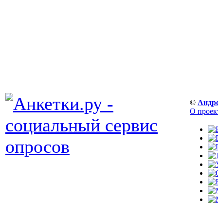
©
Андр
О проек