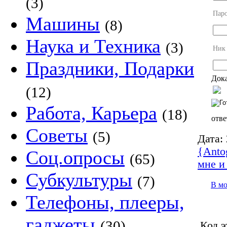
(3)
Пар
Машины
(8)
Наука и Техника
(3)
Ник
Праздники, Подарки
Дока
(12)
Работа, Карьера
(18)
отве
Советы
(5)
Дата:
{Anto
Соц.опросы
(65)
мне и
Субкультуры
(7)
В м
Телефоны, плееры,
гаджеты
(30)
Код э