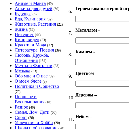
Аниме и Манга
(40)
Героем компьютерной иг
Анкеты для друзей
(69)
6.
Будущее
(6)
Еда, Кулинария
(32)
Животные, Растения
(22)
Жизнь
Металлом -
(32)
7.
Интернет
(44)
Кино, видео
(23)
Красота и Мода
(32)
Литература, Поэзия
(39)
Камнем -
8.
Любовь, Дружба,
Отношения
(134)
Мечты и Фантазии
(33)
Музыка
(33)
Цветком-
Обо мне и О нас
9.
(39)
О моём блоге
(8)
Политика и Общество
(70)
Деревом –
Прошлое и
10.
Воспоминания
(18)
Разное
(40)
Семья, Дом, Дети
(66)
Небом –
Спорт
(26)
11.
Увлечения и Хобби
(20)
Школа и образование
(28)