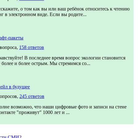
сскажите, о том как вы или ваш ребёнок относитесь к чтению
иг в электронном виде. Если вы родите...
афт-пакеты
 вопроса,
158 ответов
равствуйте! В последнее время вопрос экологии становится
е более и более острым. Мы стремимся со...
ейл в будущее
вопросов,
245 ответов
олне возможно, что наши цифровые фото и записи на стене
онтакте "проживут" 1000 лет и ...
сти СМИ2