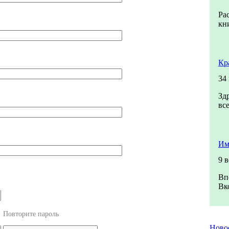
Ра
кн
Кр
34
Зд
вс
Им
9 
Вп
Вк
Повторите пароль
Ново