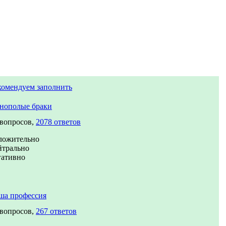
комендуем заполнить
нополые браки
 вопросов,
2078 ответов
ложительно
йтрально
гативно
ша профессия
 вопросов,
267 ответов