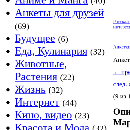
(40)
Анкеты для друзей
Расскаж
(69)
интерес
Будущее
(6)
Анкетк
Еда, Кулинария
(32)
Анке
Животные,
←
пре
Растения
(22)
след.
Жизнь
(32)
(9 из 
Интернет
(44)
Опи
Кино, видео
(23)
Мар
Красота и Мода
(32)