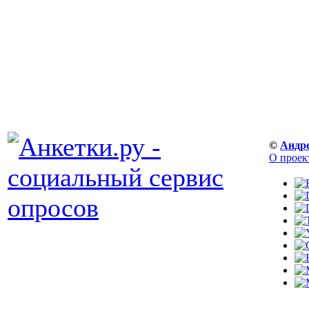
©
Андр
О проек