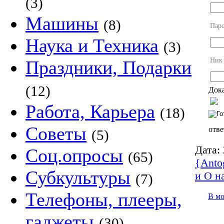
(3)
Машины
(8)
Пар
Наука и Техника
(3)
Ник
Праздники, Подарки
(12)
Дока
Работа, Карьера
(18)
Советы
отве
(5)
Дата:
Соц.опросы
(65)
{Anto
Субкультуры
и О н
(7)
Телефоны, плееры,
В м
гаджеты
(30)