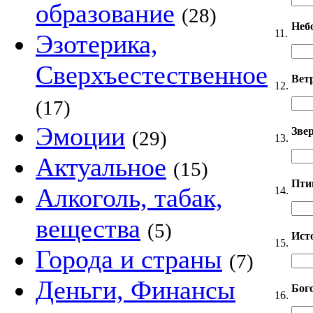
образование
(28)
Неб
11.
Эзотерика,
Сверхъестественное
Вет
12.
(17)
Эмоции
Звер
(29)
13.
Актуальное
(15)
Пти
Алкоголь, табак,
14.
вещества
(5)
Ист
15.
Города и страны
(7)
Деньги, Финансы
Бог
16.