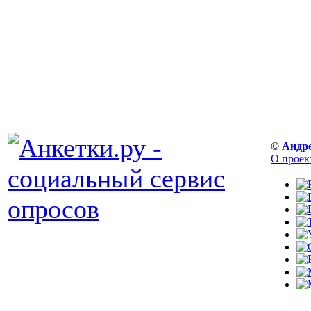
©
Андр
О проек