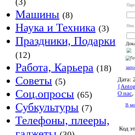
(3)
Пар
Машины
(8)
Наука и Техника
Ник
(3)
Праздники, Подарки
Дока
(12)
Работа, Карьера
(18)
запо
Советы
Дата:
2
(5)
{Antog
Соц.опросы
О нас
(65)
Субкультуры
В м
(7)
Телефоны, плееры,
Код э
гаджеты
(30)