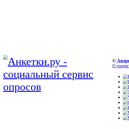
©
Андр
О проек