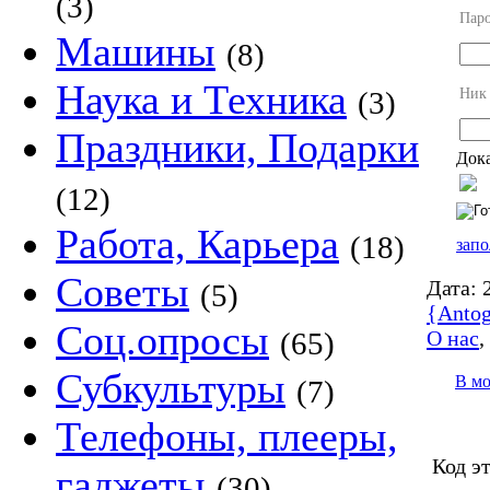
(3)
Пар
Машины
(8)
Наука и Техника
Ник
(3)
Праздники, Подарки
Дока
(12)
Работа, Карьера
(18)
запо
Советы
Дата:
2
(5)
{Antog
Соц.опросы
О нас
(65)
Субкультуры
В м
(7)
Телефоны, плееры,
Код э
гаджеты
(30)