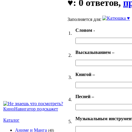
♥: 0 ответов,
п
Заполняется для:
Словом -
1.
Высказыванием –
2.
Книгой –
3.
Песней –
4.
Музыкальным инструмен
Каталог
5.
Аниме и Манга
(40)