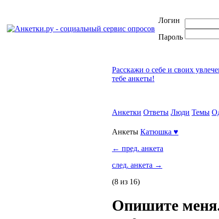
Логин
Пароль
Расскажи о себе и своих увлеч
тебе анкеты!
Анкетки
Ответы
Люди
Темы
О
Анкеты
Катюшка ♥
←
пред. анкета
след. анкета
→
(8 из 16)
Опишите меня.