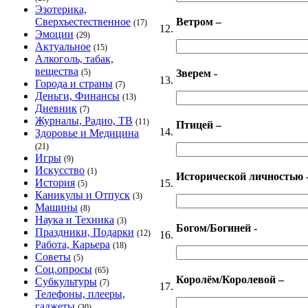
Эзотерика,
Ветром –
Сверхъестественное
(17)
12.
Эмоции
(29)
Актуальное
(15)
Алкоголь, табак,
вещества
Зверем -
(5)
13.
Города и страны
(7)
Деньги, Финансы
(13)
Дневник
(7)
Журналы, Радио, ТВ
(11)
Птицей –
14.
Здоровье и Медицина
(21)
Игры
(9)
Искусство
(1)
Исторической личностью 
История
15.
(5)
Каникулы и Отпуск
(3)
Машины
(8)
Наука и Техника
(3)
Богом/Богиней -
Праздники, Подарки
(12)
16.
Работа, Карьера
(18)
Советы
(5)
Соц.опросы
(65)
Королём/Королевой –
Субкультуры
(7)
17.
Телефоны, плееры,
гаджеты
(30)