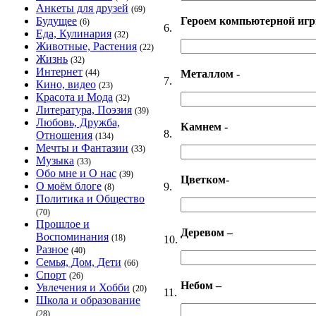
Анкеты для друзей
(69)
Героем компьютерной игр
Будущее
(6)
6.
Еда, Кулинария
(32)
Животные, Растения
(22)
Жизнь
(32)
Интернет
Металлом -
(44)
7.
Кино, видео
(23)
Красота и Мода
(32)
Литература, Поэзия
(39)
Любовь, Дружба,
Камнем -
8.
Отношения
(134)
Мечты и Фантазии
(33)
Музыка
(33)
Обо мне и О нас
(39)
Цветком-
О моём блоге
9.
(8)
Политика и Общество
(70)
Прошлое и
Деревом –
Воспоминания
(18)
10.
Разное
(40)
Семья, Дом, Дети
(66)
Спорт
(26)
Небом –
Увлечения и Хобби
(20)
11.
Школа и образование
(28)