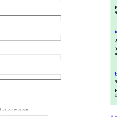
Р
ч
3
З
в
И
9
В
с
Повторите пароль
Но