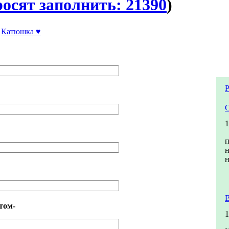
росят заполнить: 21390
)
Катюшка ♥
Р
1
н
н
том-
1