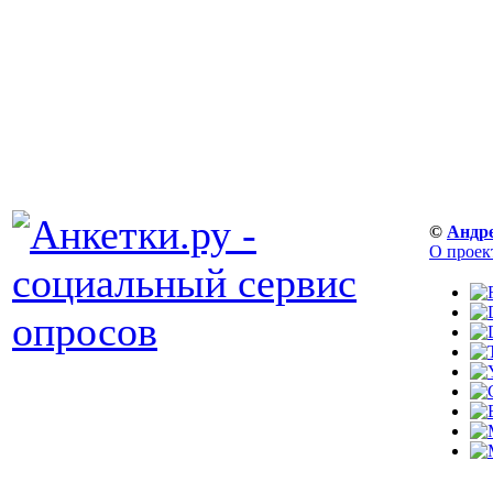
©
Андр
О проек