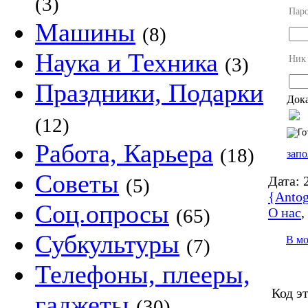
(3)
Пар
Машины
(8)
Наука и Техника
Ник
(3)
Праздники, Подарки
Дока
(12)
Работа, Карьера
(18)
запо
Советы
Дата:
2
(5)
{Antog
Соц.опросы
О нас
(65)
Субкультуры
В м
(7)
Телефоны, плееры,
Код э
гаджеты
(30)