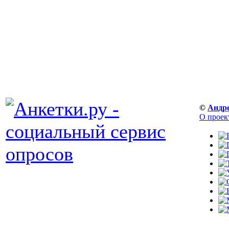
©
Андр
О проек