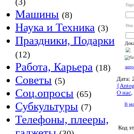
(3)
Пар
Машины
(8)
Наука и Техника
Ник
(3)
Праздники, Подарки
Дока
(12)
Работа, Карьера
(18)
запо
Советы
Дата:
2
(5)
{Antog
Соц.опросы
О нас
(65)
Субкультуры
В м
(7)
Телефоны, плееры,
Код э
гаджеты
(30)