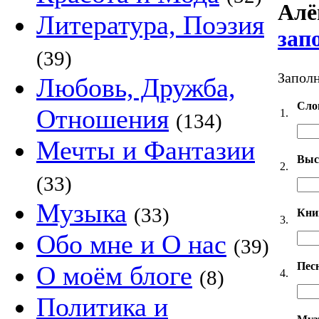
Алё
Литература, Поэзия
зап
(39)
Заполн
Любовь, Дружба,
Сло
Отношения
1.
(134)
Мечты и Фантазии
Выс
2.
(33)
Музыка
(33)
Кни
3.
Обо мне и О нас
(39)
Пес
О моём блоге
(8)
4.
Политика и