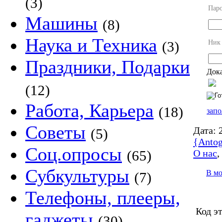
(3)
Пар
Машины
(8)
Наука и Техника
Ник
(3)
Праздники, Подарки
Дока
(12)
Работа, Карьера
(18)
запо
Советы
Дата:
2
(5)
{Antog
Соц.опросы
О нас
(65)
Субкультуры
В м
(7)
Телефоны, плееры,
Код э
гаджеты
(30)