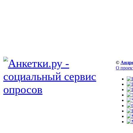
©
Андр
О проек