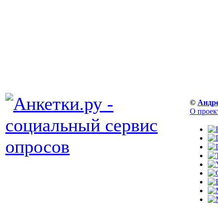
©
Андр
О проек