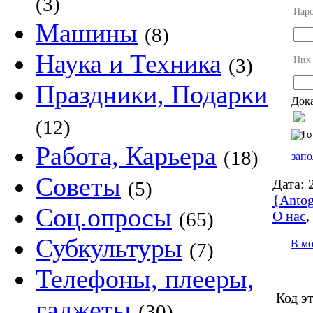
(3)
Пар
Машины
(8)
Наука и Техника
Ник
(3)
Праздники, Подарки
Дока
(12)
Работа, Карьера
(18)
запо
Советы
Дата:
2
(5)
{Antog
Соц.опросы
О нас
(65)
Субкультуры
В м
(7)
Телефоны, плееры,
Код э
гаджеты
(30)