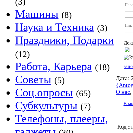
(3)
Пар
Машины
(8)
Наука и Техника
Ник
(3)
Праздники, Подарки
Дока
(12)
Работа, Карьера
(18)
запо
Советы
Дата:
2
(5)
{Antog
Соц.опросы
О нас
(65)
Субкультуры
В м
(7)
Телефоны, плееры,
Код э
гаджеты
(30)