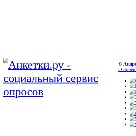
©
Андр
О проек