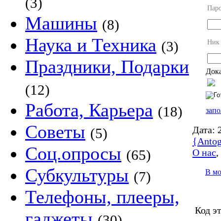
(3)
Пар
Машины
(8)
Наука и Техника
Ник
(3)
Праздники, Подарки
Дока
(12)
Работа, Карьера
(18)
запо
Советы
Дата:
2
(5)
{Antog
Соц.опросы
О нас
(65)
Субкультуры
В м
(7)
Телефоны, плееры,
Код э
гаджеты
(30)