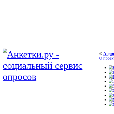
©
Андр
О проек