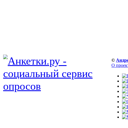
©
Андр
О проек