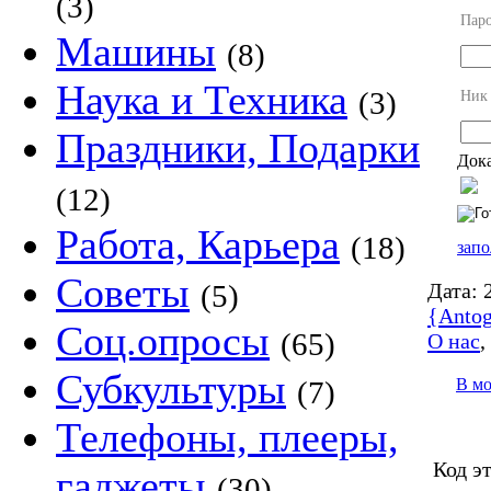
(3)
Пар
Машины
(8)
Наука и Техника
(3)
Ник
Праздники, Подарки
Дока
(12)
Работа, Карьера
(18)
запо
Советы
Дата:
2
(5)
{Antog
Соц.опросы
(65)
О нас
Субкультуры
В м
(7)
Телефоны, плееры,
Код э
гаджеты
(30)