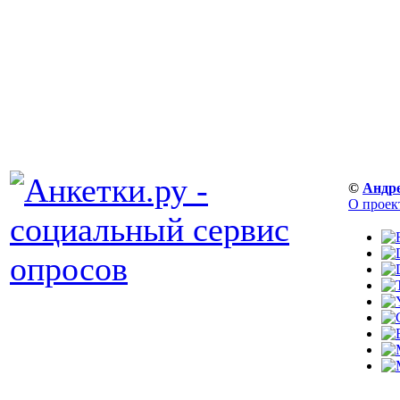
©
Андр
О проек