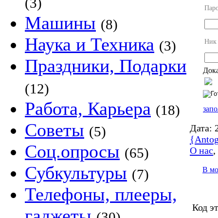
(3)
Пар
Машины
(8)
Наука и Техника
Ник
(3)
Праздники, Подарки
Дока
(12)
Работа, Карьера
(18)
запо
Советы
Дата:
2
(5)
{Antog
Соц.опросы
О нас
(65)
Субкультуры
В м
(7)
Телефоны, плееры,
Код э
гаджеты
(30)