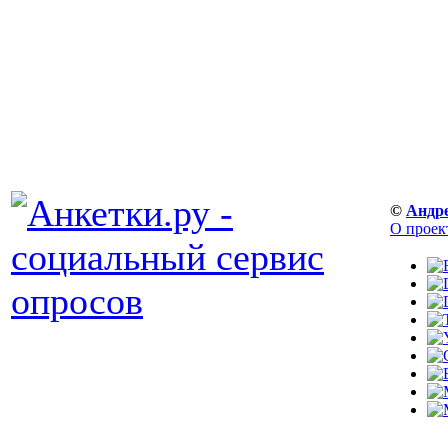
©
Андр
О проек