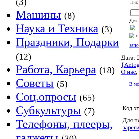
(3)
Ник
Машины
(8)
Дока
Наука и Техника
(3)
Праздники, Подарки
запо
(12)
Дата:
2
{Antog
Работа, Карьера
(18)
О нас
Советы
(5)
В м
Соц.опросы
(65)
Субкультуры
Код э
(7)
Для п
Телефоны, плееры,
зарег
гаджеты
(30)