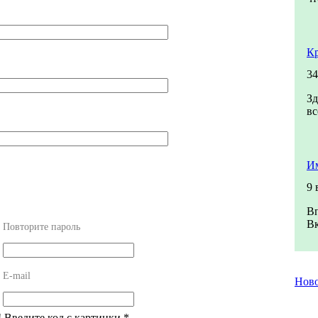
К
34
Зд
вс
Им
9 
Вп
Вк
Повторите пароль
E-mail
Нов
! Введите код с картинки
*