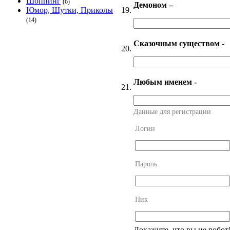
Шоппинг
(6)
Демоном –
19.
Юмор, Шутки, Приколы
(14)
Сказочным существом -
20.
Любым именем -
21.
Данные для регистрации
Логин
Пароль
Ник
Докажите, что вы не робот