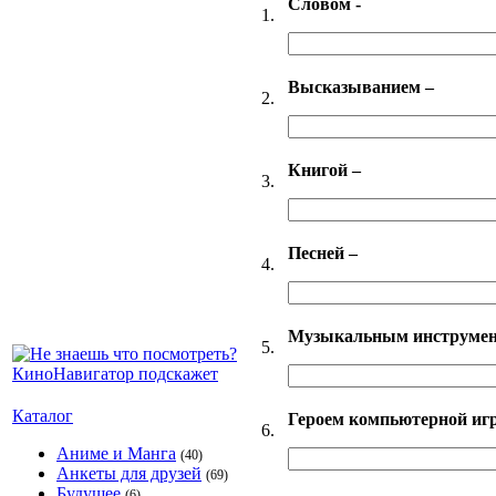
Словом -
1.
Высказыванием –
2.
Книгой –
3.
Песней –
4.
Музыкальным инструмен
5.
Каталог
Героем компьютерной иг
6.
Аниме и Манга
(40)
Анкеты для друзей
(69)
Будущее
(6)