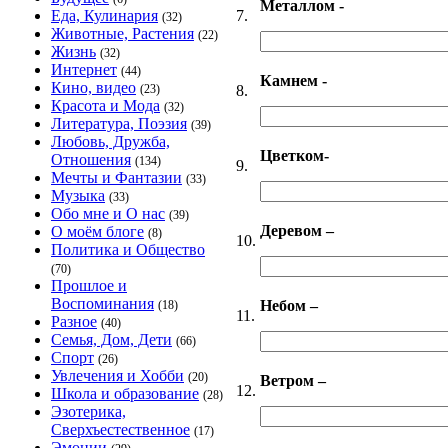
Металлом -
7.
Еда, Кулинария
(32)
Животные, Растения
(22)
Жизнь
(32)
Интернет
(44)
Камнем -
Кино, видео
8.
(23)
Красота и Мода
(32)
Литература, Поэзия
(39)
Любовь, Дружба,
Цветком-
Отношения
(134)
9.
Мечты и Фантазии
(33)
Музыка
(33)
Обо мне и О нас
(39)
Деревом –
О моём блоге
(8)
10.
Политика и Общество
(70)
Прошлое и
Воспоминания
Небом –
(18)
11.
Разное
(40)
Семья, Дом, Дети
(66)
Спорт
(26)
Увлечения и Хобби
(20)
Ветром –
12.
Школа и образование
(28)
Эзотерика,
Сверхъестественное
(17)
Эмоции