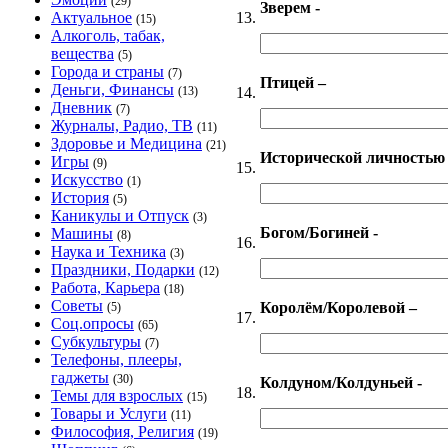
(29)
Зверем -
13.
Актуальное
(15)
Алкоголь, табак,
вещества
(5)
Города и страны
(7)
Птицей –
Деньги, Финансы
14.
(13)
Дневник
(7)
Журналы, Радио, ТВ
(11)
Здоровье и Медицина
(21)
Исторической личностью 
Игры
(9)
15.
Искусство
(1)
История
(5)
Каникулы и Отпуск
(3)
Богом/Богиней -
Машины
(8)
16.
Наука и Техника
(3)
Праздники, Подарки
(12)
Работа, Карьера
(18)
Советы
Королём/Королевой –
(5)
17.
Соц.опросы
(65)
Субкультуры
(7)
Телефоны, плееры,
гаджеты
(30)
Колдуном/Колдуньей -
18.
Темы для взрослых
(15)
Товары и Услуги
(11)
Философия, Религия
(19)