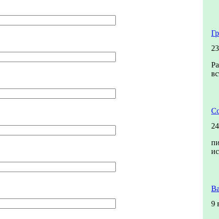
Гр
23
Ра
вс
Со
24
пи
и
В
9 