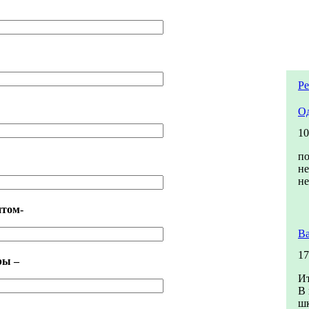
Ре
О
10
п
не
не
том-
В
17
ры –
Ит
В 
шк