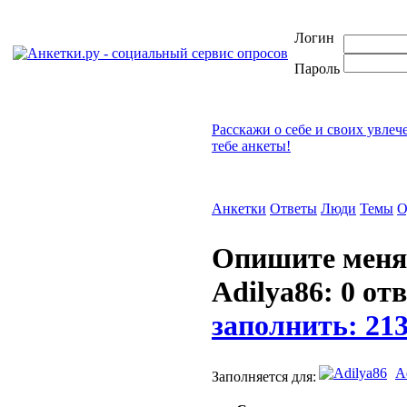
Логин
Пароль
Расскажи о себе и своих увлеч
тебе анкеты!
Анкетки
Ответы
Люди
Темы
О
Опишите меня.
Adilya86: 0 от
заполнить: 21
A
Заполняется для: