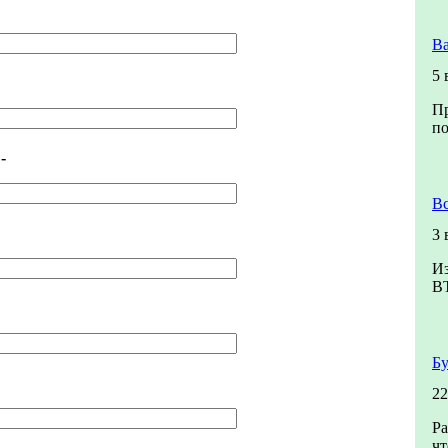
Ва
5 
Пр
по
-
Вс
3 
Из
В
Бу
22
Ра
чт