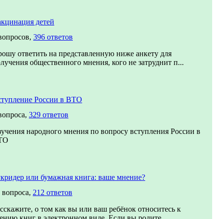
кцинация детей
вопросов,
396 ответов
ошу ответить на представленную ниже анкету для
лучения общественного мнения, кого не затруднит п...
тупление России в ВТО
вопроса,
329 ответов
учения народного мнения по вопросу вступления России в
ТО
кридер или бумажная книга: ваше мнение?
 вопроса,
212 ответов
сскажите, о том как вы или ваш ребёнок относитесь к
ению книг в электронном виде. Если вы родите...