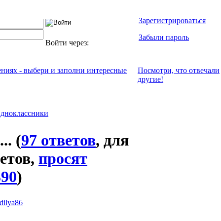
Зарегистрироваться
Забыли пароль
Войти через:
ениях - выбери и заполни интересные
Посмотри, что отвeчали
другие!
дноклассники
..
(
97 ответов
, для
ветов,
просят
390
)
dilya86