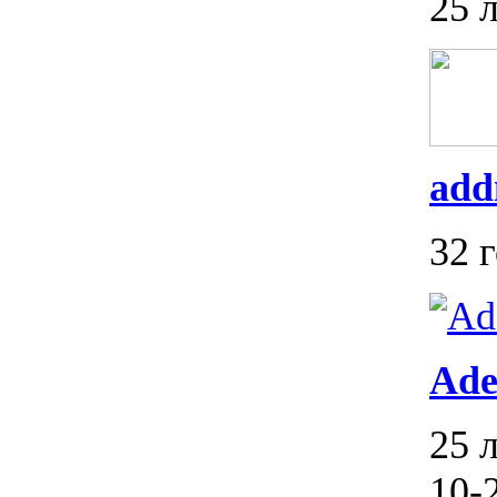
25 
add
32 
Ade
25 
10-