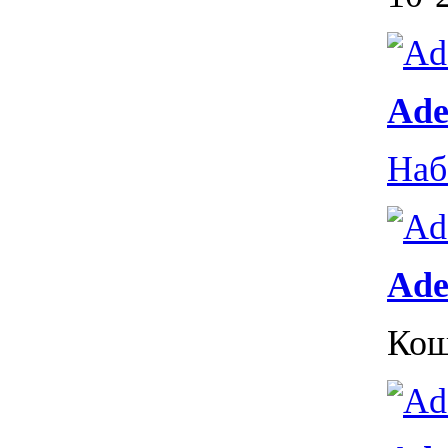
Ade
Наб
Ade
Кош