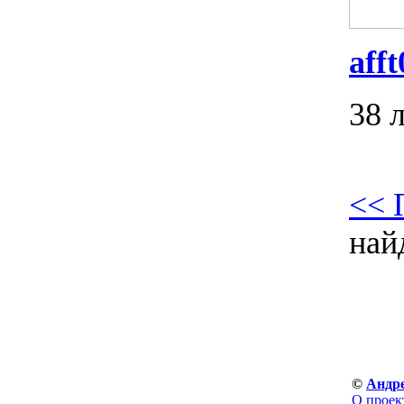
afft
38 
<< 
най
©
Андр
О проек