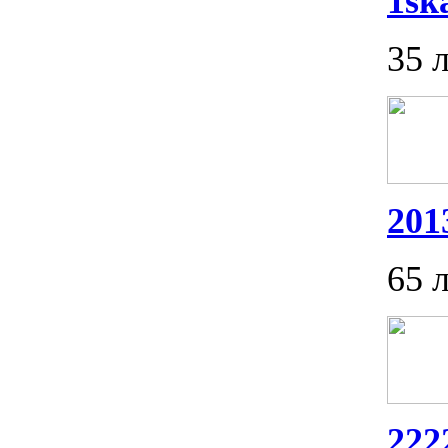
1sk
35 
201
65 
222