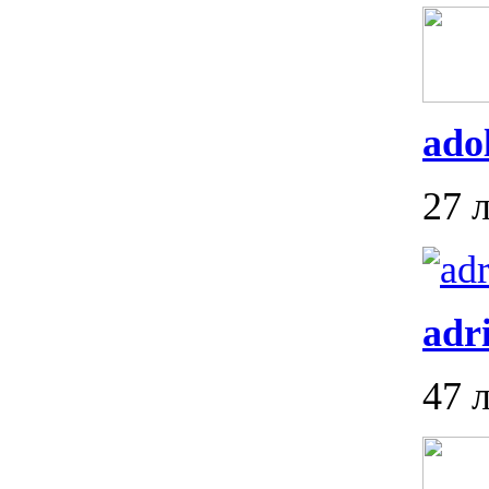
ado
27 
adr
47 