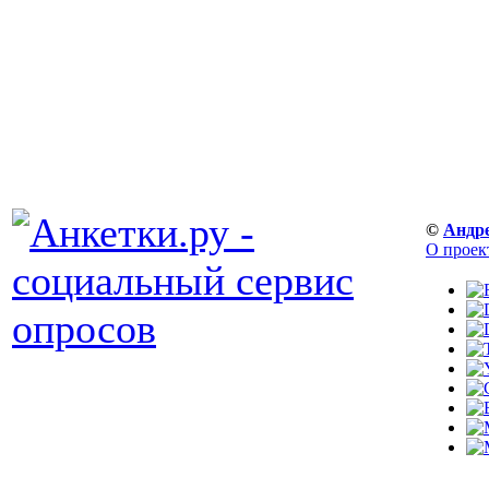
©
Андр
О проек