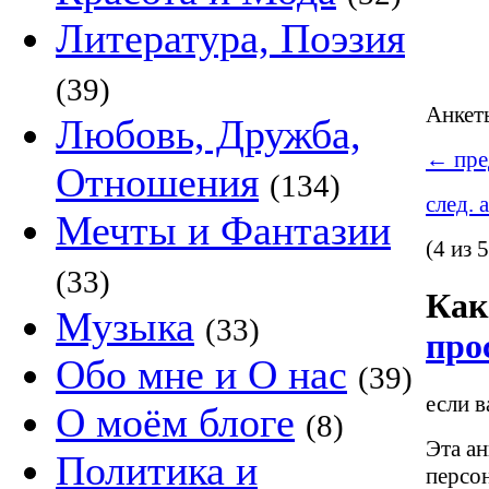
Литература, Поэзия
(39)
Анке
Любовь, Дружба,
←
пре
Отношения
(134)
след. 
Мечты и Фантазии
(4 из 5
(33)
Как
Музыка
(33)
про
Обо мне и О нас
(39)
если в
О моём блоге
(8)
Эта ан
Политика и
персо