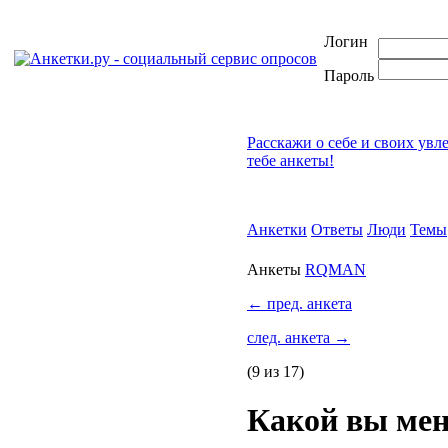
Логин
Пароль
Расскажи о себе и своих увл
тебе анкеты!
Анкетки
Ответы
Люди
Темы
Анкеты
RQMAN
←
пред. анкета
след. анкета
→
(9 из 17)
Какой вы мен