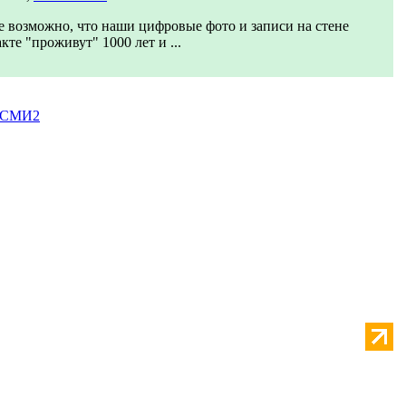
 возможно, что наши цифровые фото и записи на стене
кте "проживут" 1000 лет и ...
 СМИ2