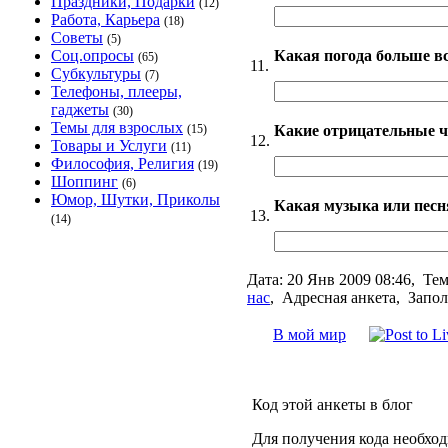
Праздники, Подарки
(12)
Работа, Карьера
(18)
Советы
(5)
Какая погода больше в
Соц.опросы
(65)
11.
Субкультуры
(7)
Телефоны, плееры,
гаджеты
(30)
Темы для взрослых
Какие отрицательные ч
(15)
12.
Товары и Услуги
(11)
Философия, Религия
(19)
Шоппинг
(6)
Юмор, Шутки, Приколы
Какая музыка или песн
13.
(14)
Дата:
20 Янв 2009 08:46,
Тем
нас
,
Адресная анкета, Запол
В мой мир
Код этой анкеты в блог
Для получения кода необхо