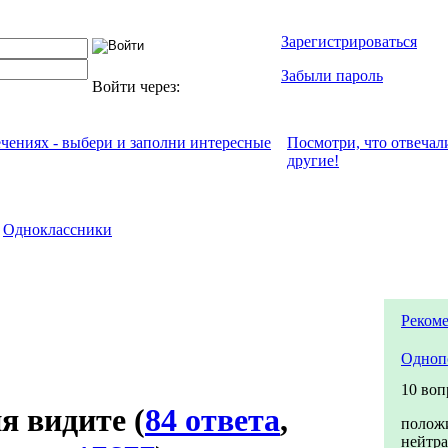
Зарегистрироваться
Забыли пароль
Войти через:
ечениях - выбери и заполни интересные
Посмотри, что отвeчал
другие!
Одноклассники
Рекоме
Одноп
10 воп
я видите
(
84 ответа
,
полож
нейтр