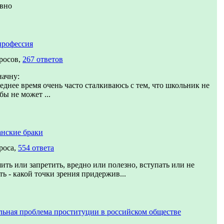
ивно
профессия
росов,
267 ответов
начну:
еднее время очень часто сталкиваюсь с тем, что школьник не
 бы не может ...
нские браки
роса,
554 ответа
ить или запретить, вредно или полезно, вступать или не
ть - какой точки зрения придержив...
ьная проблема проституции в российском обществе