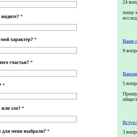
24 воп
пишу к
 видите?
*
иссле
 мой характер?
*
Ваше 
9 вопр
ного счастья?
*
Вакци
5 вопр
?
*
Прошу 
общест
 или зло?
*
Вступ
ы для меня выбрали?
*
3 вопр