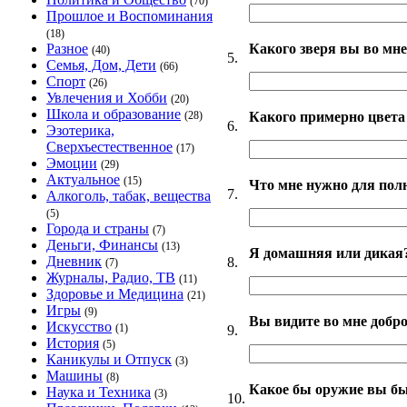
(70)
Прошлое и Воспоминания
(18)
Какого зверя вы во мне
Разное
(40)
5.
Семья, Дом, Дети
(66)
Спорт
(26)
Увлечения и Хобби
(20)
Школа и образование
Какого примерно цвета
(28)
6.
Эзотерика,
Сверхъестественное
(17)
Эмоции
(29)
Актуальное
(15)
Что мне нужно для пол
7.
Алкоголь, табак, вещества
(5)
Города и страны
(7)
Деньги, Финансы
(13)
Я домашняя или дикая
Дневник
8.
(7)
Журналы, Радио, ТВ
(11)
Здоровье и Медицина
(21)
Игры
(9)
Вы видите во мне добро
Искусство
(1)
9.
История
(5)
Каникулы и Отпуск
(3)
Машины
(8)
Какое бы оружие вы б
Наука и Техника
(3)
10.