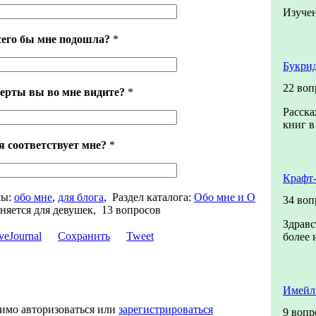
Изучен
сего бы мне подошла?
*
Букрид
22 воп
ерты вы во мне видите?
*
Расска
книг в
я соответствует мне?
*
Крафт
ы:
обо мне
,
для блога
,
Раздел каталога:
Обо мне и О
34 воп
няется для девушек, 13 вопросов
Здравс
Сохранить
Tweet
более 
Имейл
димо авторизоваться или
зарегистрироваться
9 вопр