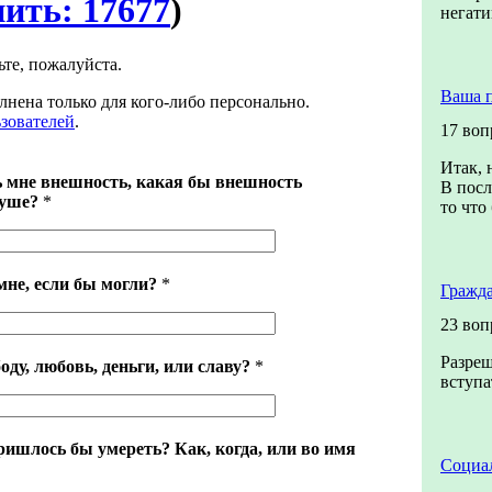
нить: 17677
)
негат
ьте, пожалуйста.
Ваша 
лнена только для кого-либо персонально.
ьзователей
.
17 воп
Итак, 
 мне внешность, какая бы внешность
В посл
душе?
*
то что
мне, если бы могли?
*
Гражда
23 воп
Разреш
оду, любовь, деньги, или славу?
*
вступа
ришлось бы умереть? Как, когда, или во имя
Социал