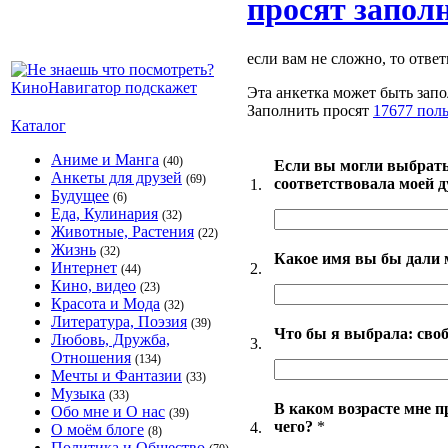
просят запол
если вам не сложно, то ответ
Эта анкетка может быть запо
Заполнить просят
17677 пол
Каталог
Аниме и Манга
(40)
Если вы могли выбрать
Анкеты для друзей
(69)
соответствовала моей 
1.
Будущее
(6)
Еда, Кулинария
(32)
Животные, Растения
(22)
Жизнь
(32)
Какое имя вы бы дали 
Интернет
2.
(44)
Кино, видео
(23)
Красота и Мода
(32)
Литература, Поэзия
(39)
Что бы я выбрала: своб
Любовь, Дружба,
3.
Отношения
(134)
Мечты и Фантазии
(33)
Музыка
(33)
В каком возрасте мне п
Обо мне и О нас
(39)
чего?
*
4.
О моём блоге
(8)
Политика и Общество