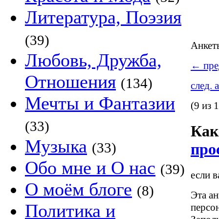
Литература, Поэзия
(39)
Анке
Любовь, Дружба,
←
пре
Отношения
(134)
след. 
Мечты и Фантазии
(9 из 
(33)
Как
Музыка
(33)
про
Обо мне и О нас
(39)
если в
О моём блоге
(8)
Эта ан
Политика и
персо