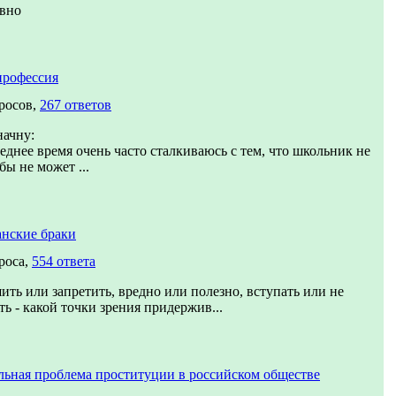
ивно
профессия
росов,
267 ответов
начну:
еднее время очень часто сталкиваюсь с тем, что школьник не
 бы не может ...
нские браки
роса,
554 ответа
ить или запретить, вредно или полезно, вступать или не
ть - какой точки зрения придержив...
ьная проблема проституции в российском обществе