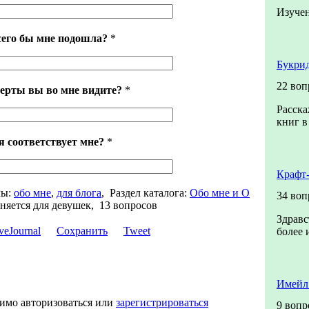
Изучен
сего бы мне подошла?
*
Букрид
22 воп
ерты вы во мне видите?
*
Расска
книг в
я соответствует мне?
*
Крафт
ы:
обо мне
,
для блога
,
Раздел каталога:
Обо мне и О
34 воп
няется для девушек, 13 вопросов
Здравс
Сохранить
Tweet
более 
Имейл
димо авторизоваться или
зарегистрироваться
9 вопр