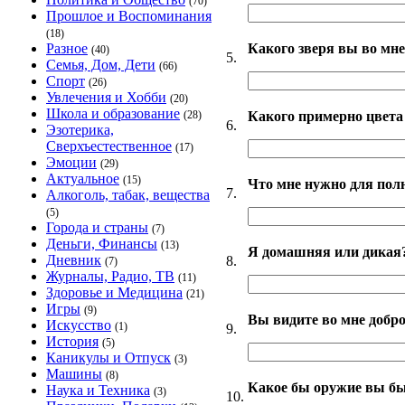
(70)
Прошлое и Воспоминания
(18)
Какого зверя вы во мне
Разное
(40)
5.
Семья, Дом, Дети
(66)
Спорт
(26)
Увлечения и Хобби
(20)
Школа и образование
Какого примерно цвета
(28)
6.
Эзотерика,
Сверхъестественное
(17)
Эмоции
(29)
Актуальное
(15)
Что мне нужно для пол
7.
Алкоголь, табак, вещества
(5)
Города и страны
(7)
Деньги, Финансы
(13)
Я домашняя или дикая
Дневник
8.
(7)
Журналы, Радио, ТВ
(11)
Здоровье и Медицина
(21)
Игры
(9)
Вы видите во мне добро
Искусство
(1)
9.
История
(5)
Каникулы и Отпуск
(3)
Машины
(8)
Какое бы оружие вы б
Наука и Техника
(3)
10.