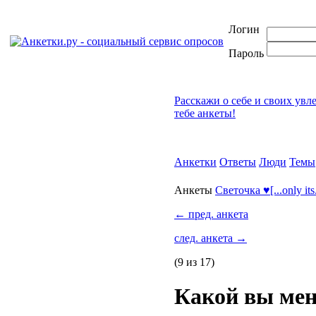
Логин
Пароль
Расскажи о себе и своих увл
тебе анкеты!
Анкетки
Ответы
Люди
Темы
Анкеты
Светочка ♥[...only its
←
пред. анкета
след. анкета
→
(9 из 17)
Какой вы мен