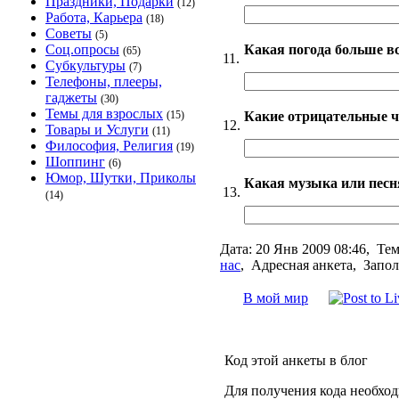
Праздники, Подарки
(12)
Работа, Карьера
(18)
Советы
(5)
Какая погода больше в
Соц.опросы
(65)
11.
Субкультуры
(7)
Телефоны, плееры,
гаджеты
(30)
Темы для взрослых
Какие отрицательные ч
(15)
12.
Товары и Услуги
(11)
Философия, Религия
(19)
Шоппинг
(6)
Юмор, Шутки, Приколы
Какая музыка или песн
13.
(14)
Дата:
20 Янв 2009 08:46,
Тем
нас
,
Адресная анкета, Запол
В мой мир
Код этой анкеты в блог
Для получения кода необхо