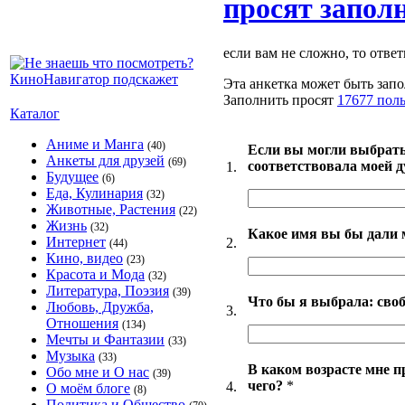
просят запол
если вам не сложно, то ответ
Эта анкетка может быть запо
Заполнить просят
17677 пол
Каталог
Аниме и Манга
(40)
Если вы могли выбрать
Анкеты для друзей
(69)
соответствовала моей 
1.
Будущее
(6)
Еда, Кулинария
(32)
Животные, Растения
(22)
Жизнь
(32)
Какое имя вы бы дали 
Интернет
2.
(44)
Кино, видео
(23)
Красота и Мода
(32)
Литература, Поэзия
(39)
Что бы я выбрала: своб
Любовь, Дружба,
3.
Отношения
(134)
Мечты и Фантазии
(33)
Музыка
(33)
В каком возрасте мне п
Обо мне и О нас
(39)
чего?
*
4.
О моём блоге
(8)
Политика и Общество