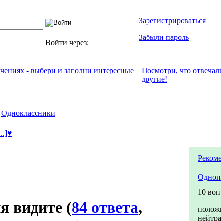
Зарегистрироваться
Забыли пароль
Войти через:
ечениях - выбери и заполни интересные
Посмотри, что отвeчал
другие!
Одноклассники
...]♥
Рекоме
Одноп
10 воп
я видите
(
84 ответа
,
полож
нейтр