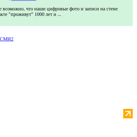
 возможно, что наши цифровые фото и записи на стене
кте "проживут" 1000 лет и ...
 СМИ2