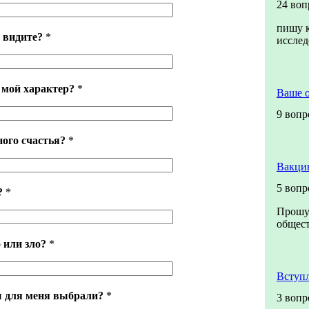
24 воп
пишу к
 видите?
*
иссле
 мой характер?
*
Ваше 
9 вопр
ного счастья?
*
Вакци
5 вопр
?
*
Прошу 
общест
 или зло?
*
Вступ
ы для меня выбрали?
*
3 вопр