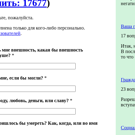
нить: 17677
)
негат
ьте, пожалуйста.
Ваша 
лнена только для кого-либо персонально.
ьзователей
.
17 воп
Итак, 
 мне внешность, какая бы внешность
В посл
душе?
*
то что
мне, если бы могли?
*
Гражда
23 воп
Разреш
оду, любовь, деньги, или славу?
*
вступа
ришлось бы умереть? Как, когда, или во имя
Социал