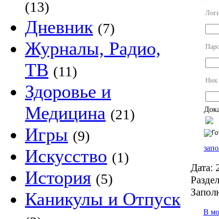
(13)
Лог
Дневник
(7)
Журналы, Радио,
Пар
ТВ
(11)
Ник
Здоровье и
Медицина
Дока
(21)
Игры
(9)
запо
Искусство
(1)
Дата:
2
История
(5)
Раздел
Запол
Каникулы и Отпуск
В м