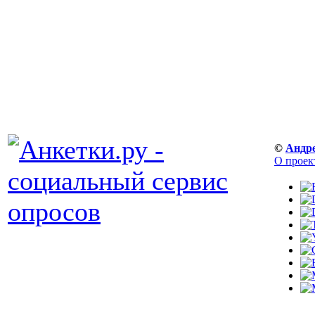
©
Андр
О проек