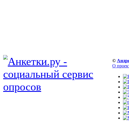
©
Андр
О проек