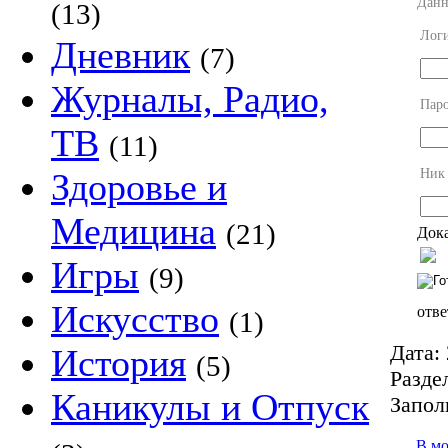
Данн
(13)
Лог
Дневник
(7)
Журналы, Радио,
Пар
ТВ
(11)
Ник
Здоровье и
Медицина
(21)
Дока
Игры
(9)
Искусство
отве
(1)
Дата:
История
(5)
Разде
Каникулы и Отпуск
Запол
В м