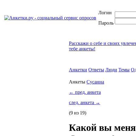
Логин
Пароль
Расскажи о себе и своих увлеч
тебе анкеты!
Анкетки
Ответы
Люди
Темы
Од
Анкеты
Сусанна
←
пред. анкета
след. анкета
→
(9 из 19)
Какой вы меня