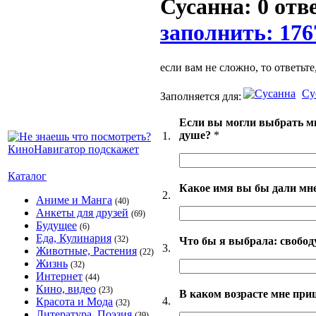
Сусанна: 0 отв
заполнить: 176
если вам не сложно, то ответьте
Су
Заполняется для:
Если вы могли выбрать мн
душе?
*
1.
Каталог
Какое имя вы бы дали мне
2.
Аниме и Манга
(40)
Анкеты для друзей
(69)
Будущее
(6)
Еда, Кулинария
(32)
Что бы я выбрала: свободу
3.
Животные, Растения
(22)
Жизнь
(32)
Интернет
(44)
Кино, видео
(23)
В каком возрасте мне приш
4.
Красота и Мода
(32)
Литература, Поэзия
(39)