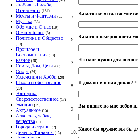
Любовь, Дружба,
Отношения
(134)
Какого зверя вы во мне в
Мечты и Фантазии
5.
(33)
Музыка
(33)
Обо мне и О нас
(39)
О моём блоге
(8)
Какого примерно цвета мо
Политика и Общество
6.
(70)
Прошлое и
Воспоминания
(18)
Что мне нужно для полног
Разное
(40)
7.
Семья, Дом, Дети
(66)
Спорт
(26)
Увлечения и Хобби
(20)
Школа и образование
Я домашняя или дикая?
*
8.
(28)
Эзотерика,
Сверхъестественное
(17)
Эмоции
(29)
Вы видите во мне добро и
9.
Актуальное
(15)
Алкоголь, табак,
вещества
(5)
Города и страны
(7)
Какое бы оружие вы бы д
10.
Деньги, Финансы
(13)
Дневник