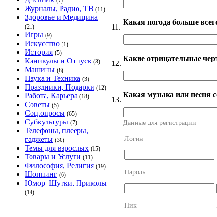
(7)
Журналы, Радио, ТВ
(11)
Здоровье и Медицина
Какая погода больше всег
11.
(21)
Игры
(9)
Искусство
(1)
История
(5)
Какие отрицательные чер
Каникулы и Отпуск
(3)
12.
Машины
(8)
Наука и Техника
(3)
Праздники, Подарки
(12)
Какая музыка или песня с
Работа, Карьера
(18)
13.
Советы
(5)
Соц.опросы
(65)
Субкультуры
Данные для регистрации
(7)
Телефоны, плееры,
Логин
гаджеты
(30)
Темы для взрослых
(15)
Товары и Услуги
(11)
Философия, Религия
(19)
Пароль
Шоппинг
(6)
Юмор, Шутки, Приколы
(14)
Ник