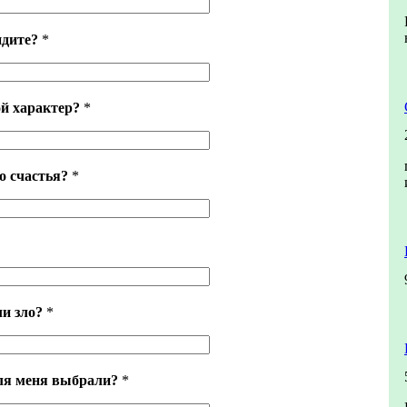
идите?
*
й характер?
*
о счастья?
*
ли зло?
*
ля меня выбрали?
*