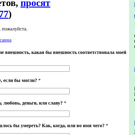
етов,
просят
77
)
, пожалуйста.
санна
е внешность, какая бы внешность соответствовала моей
, если бы могли?
*
, любовь, деньги, или славу?
*
лось бы умереть? Как, когда, или во имя чего?
*