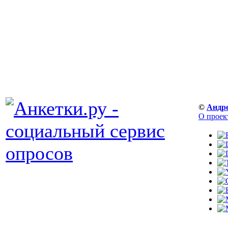
©
Андр
О проек