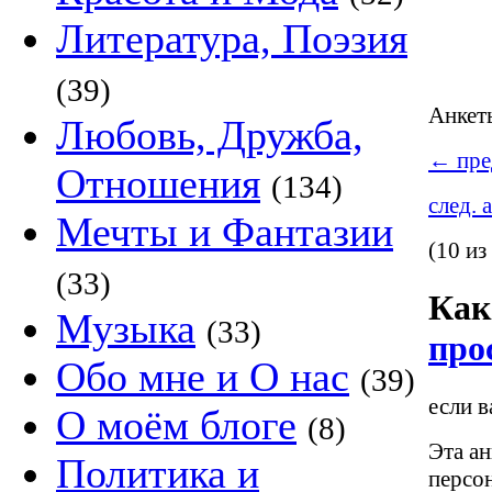
Литература, Поэзия
(39)
Анке
Любовь, Дружба,
←
пре
Отношения
(134)
след. 
Мечты и Фантазии
(10 из
(33)
Как
Музыка
(33)
про
Обо мне и О нас
(39)
если в
О моём блоге
(8)
Эта ан
Политика и
персо