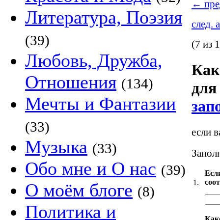
←
пре
Литература, Поэзия
след. 
(39)
(7 из 
Любовь, Дружба,
Как
Отношения
(134)
для
Мечты и Фантазии
зап
(33)
если в
Музыка
(33)
Заполн
Обо мне и О нас
(39)
Есл
соо
1.
О моём блоге
(8)
Политика и
Как