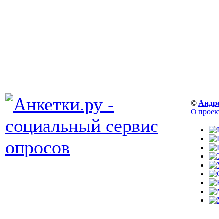
©
Андр
О проек