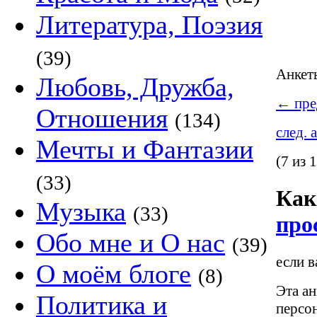
Литература, Поэзия
(39)
Анке
Любовь, Дружба,
←
пре
Отношения
(134)
след. 
Мечты и Фантазии
(7 из 
(33)
Как
Музыка
(33)
про
Обо мне и О нас
(39)
если в
О моём блоге
(8)
Эта ан
Политика и
персо