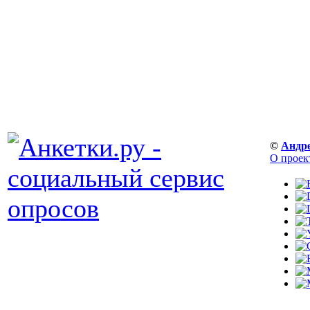
©
Андр
О проек