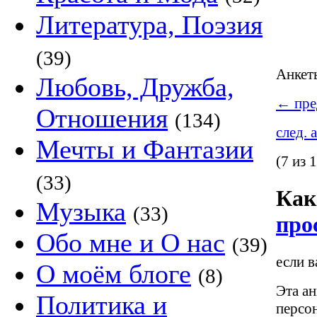
Литература, Поэзия
(39)
Анке
Любовь, Дружба,
←
пре
Отношения
(134)
след. 
Мечты и Фантазии
(7 из 
(33)
Как
Музыка
(33)
про
Обо мне и О нас
(39)
если в
О моём блоге
(8)
Эта ан
Политика и
персо