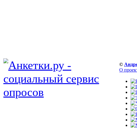
©
Андр
О проек