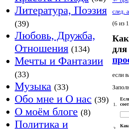
Литература, Поэзия
след. 
(39)
(6 из 
Любовь, Дружба,
Как
Отношения
для 
(134)
про
Мечты и Фантазии
(33)
если в
Музыка
(33)
Заполн
Обо мне и О нас
(39)
Есл
соо
1.
О моём блоге
(8)
Политика и
Как
2.