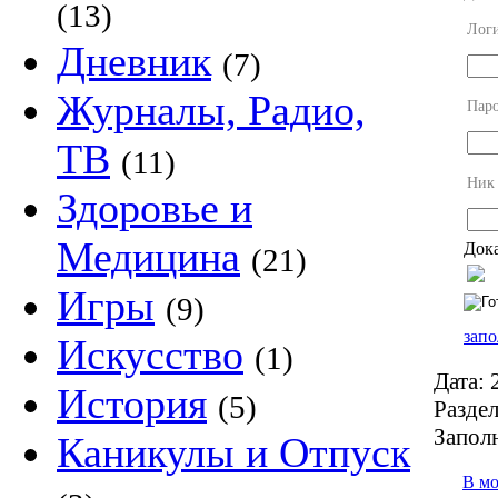
(13)
Лог
Дневник
(7)
Журналы, Радио,
Пар
ТВ
(11)
Ник
Здоровье и
Медицина
Дока
(21)
Игры
(9)
запо
Искусство
(1)
Дата:
2
История
(5)
Раздел
Запол
Каникулы и Отпуск
В м