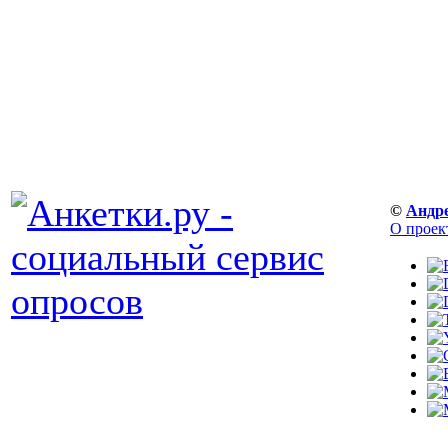
©
Андр
О проек