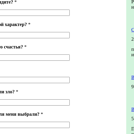
Р
идите?
*
н
ой характер?
*
С
2
о счастья?
*
п
и
В
9
ли зло?
*
В
ля меня выбрали?
*
5
П