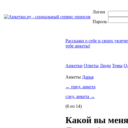
Логин
Пароль
Расскажи о себе и своих увлеч
тебе анкеты!
Анкетки
Ответы
Люди
Темы
О
Анкеты
Дарья
←
пред. анкета
след. анкета
→
(6 из 14)
Какой вы меня