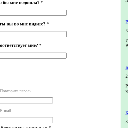
п
го бы мне подошла?
*
В
ты вы во мне видите?
*
3
И
оответствует мне?
*
Б
2
Р
ч
Повторите пароль
E-mail
К
3
! Введите код с картинки
*