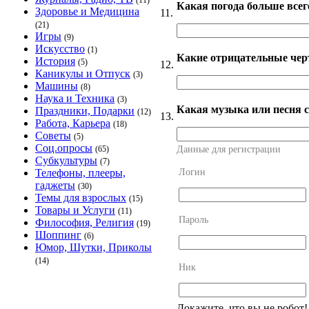
(11)
Какая погода больше все
Здоровье и Медицина
11.
(21)
Игры
(9)
Искусство
(1)
Какие отрицательные чер
История
(5)
12.
Каникулы и Отпуск
(3)
Машины
(8)
Наука и Техника
(3)
Какая музыка или песня с
Праздники, Подарки
(12)
13.
Работа, Карьера
(18)
Советы
(5)
Соц.опросы
Данные для регистрации
(65)
Субкультуры
(7)
Логин
Телефоны, плееры,
гаджеты
(30)
Темы для взрослых
(15)
Товары и Услуги
(11)
Пароль
Философия, Религия
(19)
Шоппинг
(6)
Юмор, Шутки, Приколы
(14)
Ник
Докажите, что вы не робот