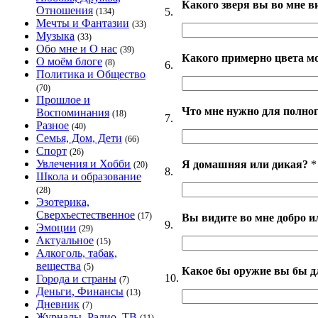
Какого зверя вы во мне в
Отношения
5.
(134)
Мечты и Фантазии
(33)
Музыка
(33)
Обо мне и О нас
(39)
Какого примерно цвета м
О моём блоге
(8)
6.
Политика и Общество
(70)
Прошлое и
Что мне нужно для полног
Воспоминания
(18)
7.
Разное
(40)
Семья, Дом, Дети
(66)
Спорт
(26)
Увлечения и Хобби
Я домашняя или дикая?
*
(20)
8.
Школа и образование
(28)
Эзотерика,
Сверхъестественное
(17)
Вы видите во мне добро и
9.
Эмоции
(29)
Актуальное
(15)
Алкоголь, табак,
вещества
(5)
Какое бы оружие вы бы д
10.
Города и страны
(7)
Деньги, Финансы
(13)
Дневник
(7)
Журналы, Радио, ТВ