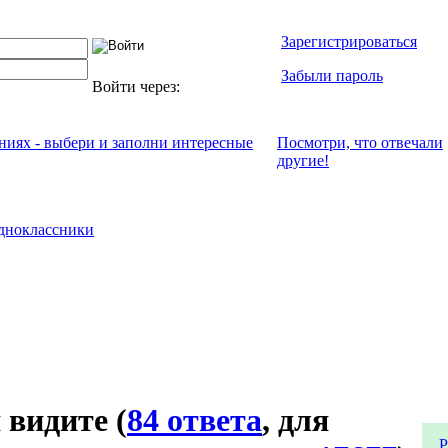
Зарегистрироваться
Забыли пароль
Войти через:
ениях - выбери и заполни интересные
Посмотри, что отвeчали
другие!
дноклассники
 видите
(
84 ответа
, для
Р