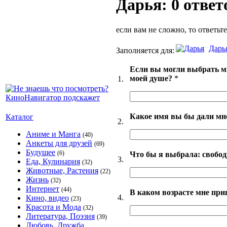
Дарья: 0 ответ
если вам не сложно, то ответьт
Дарь
Заполняется для:
Если вы могли выбрать м
моей душе?
*
1.
Какое имя вы бы дали мне
Каталог
2.
Аниме и Манга
(40)
Анкеты для друзей
(69)
Будущее
(6)
Что бы я выбрала: свободу
3.
Еда, Кулинария
(32)
Животные, Растения
(22)
Жизнь
(32)
Интернет
(44)
В каком возрасте мне при
4.
Кино, видео
(23)
Красота и Мода
(32)
Литература, Поэзия
(39)
Любовь, Дружба,