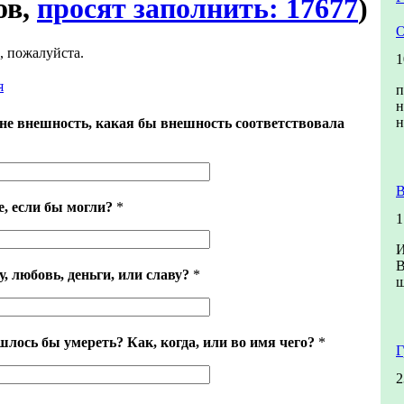
ов,
просят заполнить: 17677
)
О
е, пожалуйста.
1
я
п
н
н
не внешность, какая бы внешность соответствовала
В
, если бы могли?
*
1
И
В
, любовь, деньги, или славу?
*
ш
шлось бы умереть? Как, когда, или во имя чего?
*
Г
2