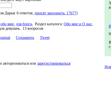
З
в
для Дарья: 0 ответов,
просят заполнить: 17677
)
обо мне
,
для блога
,
Раздел каталога:
Обо мне и О нас
,
И
для девушек, 13 вопросов
9
Сохранить
Tweet
В
с
о авторизоваться или
зарегистрироваться
Но