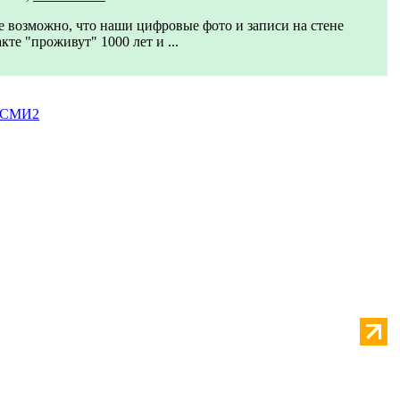
 возможно, что наши цифровые фото и записи на стене
кте "проживут" 1000 лет и ...
 СМИ2