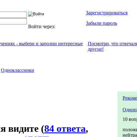
Зарегистрироваться
Забыли пароль
Войти через:
ечениях - выбери и заполни интересные
Посмотри, что отвeчал
другие!
Одноклассники
Рекоме
Одноп
10 воп
я видите
(
84 ответа
,
полож
нейтр