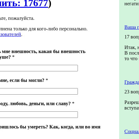
нить: 17677
)
негат
ьте, пожалуйста.
Ваша 
лнена только для кого-либо персонально.
ьзователей
.
17 воп
Итак, 
 мне внешность, какая бы внешность
В посл
душе?
*
то что
мне, если бы могли?
*
Гражда
23 воп
Разреш
оду, любовь, деньги, или славу?
*
вступа
ришлось бы умереть? Как, когда, или во имя
Социал