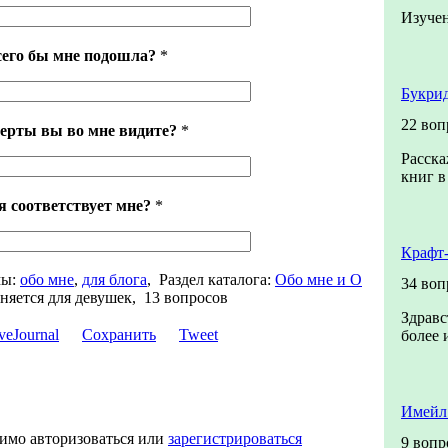
Изучен
сего бы мне подошла?
*
Букрид
22 воп
ерты вы во мне видите?
*
Расска
книг в
я соответствует мне?
*
Крафт
ы:
обо мне
,
для блога
,
Раздел каталога:
Обо мне и О
34 воп
няется для девушек, 13 вопросов
Здравс
Сохранить
Tweet
более 
Имейл
димо авторизоваться или
зарегистрироваться
9 вопр