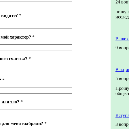
24 воп
пишу к
 видите?
*
иссле
 мой характер?
*
Ваше 
9 вопр
ного счастья?
*
Вакци
5 вопр
?
*
Прошу 
общест
 или зло?
*
Вступ
ы для меня выбрали?
*
3 вопр