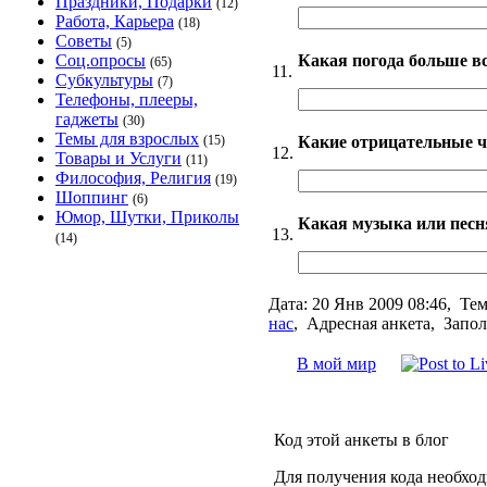
Праздники, Подарки
(12)
Работа, Карьера
(18)
Советы
(5)
Какая погода больше в
Соц.опросы
(65)
11.
Субкультуры
(7)
Телефоны, плееры,
гаджеты
(30)
Темы для взрослых
Какие отрицательные ч
(15)
12.
Товары и Услуги
(11)
Философия, Религия
(19)
Шоппинг
(6)
Юмор, Шутки, Приколы
Какая музыка или песн
13.
(14)
Дата:
20 Янв 2009 08:46,
Тем
нас
,
Адресная анкета, Запол
В мой мир
Код этой анкеты в блог
Для получения кода необхо