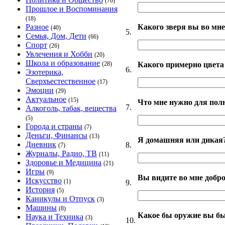
(70)
Прошлое и Воспоминания
(18)
Какого зверя вы во мне
Разное
(40)
5.
Семья, Дом, Дети
(66)
Спорт
(26)
Увлечения и Хобби
(20)
Школа и образование
Какого примерно цвета
(28)
6.
Эзотерика,
Сверхъестественное
(17)
Эмоции
(29)
Актуальное
(15)
Что мне нужно для пол
7.
Алкоголь, табак, вещества
(5)
Города и страны
(7)
Деньги, Финансы
(13)
Я домашняя или дикая
Дневник
8.
(7)
Журналы, Радио, ТВ
(11)
Здоровье и Медицина
(21)
Игры
(9)
Вы видите во мне добро
Искусство
(1)
9.
История
(5)
Каникулы и Отпуск
(3)
Машины
(8)
Какое бы оружие вы б
Наука и Техника
(3)
10.