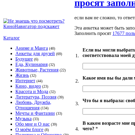
просят запол
если вам не сложно, то ответ
Эта анкетка может быть запо
Заполнить просят
17677 пол
Каталог
Аниме и Манга
(40)
Если вы могли выбрать
Анкеты для друзей
(69)
соответствовала моей 
1.
Будущее
(6)
Еда, Кулинария
(32)
Животные, Растения
(22)
Жизнь
(32)
Какое имя вы бы дали 
Интернет
2.
(44)
Кино, видео
(23)
Красота и Мода
(32)
Литература, Поэзия
(39)
Что бы я выбрала: своб
Любовь, Дружба,
3.
Отношения
(134)
Мечты и Фантазии
(33)
Музыка
(33)
В каком возрасте мне п
Обо мне и О нас
(39)
чего?
*
4.
О моём блоге
(8)
Политика и Общество