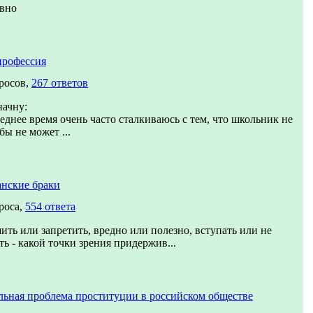
ивно
профессия
росов,
267 ответов
начну:
еднее время очень часто сталкиваюсь с тем, что школьник не
 бы не может ...
нские браки
роса,
554 ответа
ить или запретить, вредно или полезно, вступать или не
ть - какой точки зрения придержив...
ьная проблема проституции в российском обществе