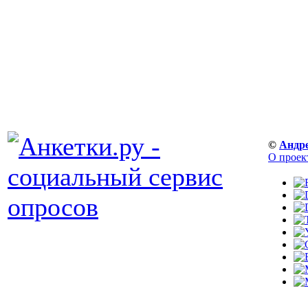
©
Андр
О проек