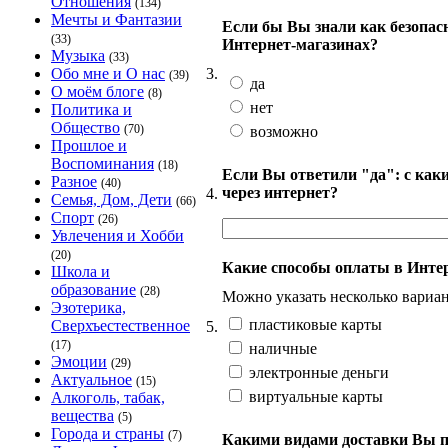
Отношения
(134)
Мечты и Фантазии
Если бы Вы знали как безопас
(33)
Интернет-магазинах?
Музыка
(33)
3.
Обо мне и О нас
(39)
да
О моём блоге
(8)
нет
Политика и
Общество
(70)
возможно
Прошлое и
Воспоминания
(18)
Если Вы ответили "да": с ка
Разное
(40)
через интернет?
4.
Семья, Дом, Дети
(66)
Спорт
(26)
Увлечения и Хобби
(20)
Какие способы оплаты в Интер
Школа и
образование
(28)
Можно указать несколько вариан
Эзотерика,
пластиковые карты
Сверхъестественное
5.
(17)
наличные
Эмоции
(29)
электронные деньги
Актуальное
(15)
виртуальные карты
Алкоголь, табак,
вещества
(5)
Города и страны
(7)
Какими видами доставки Вы п