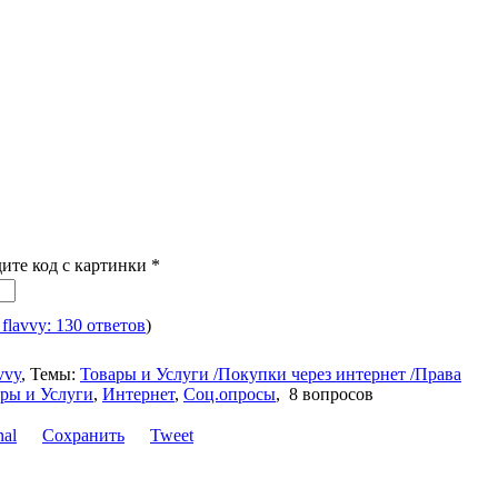
дите код с картинки
*
 flavvy: 130 ответов
)
vvy
,
Темы:
Товары и Услуги /Покупки через интернет /Права
ры и Услуги
,
Интернет
,
Соц.опросы
,
8 вопросов
Сохранить
Tweet