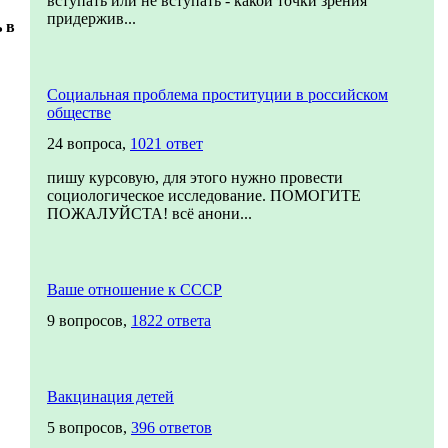
вступать или не вступать - какой точки зрения
придержив...
 в
Социальная проблема проституции в российском
обществе
24 вопроса,
1021 ответ
пишу курсовую, для этого нужно провести
социологическое исследование. ПОМОГИТЕ
ПОЖАЛУЙСТА! всё анони...
Ваше отношение к СССР
9 вопросов,
1822 ответа
Вакцинация детей
5 вопросов,
396 ответов