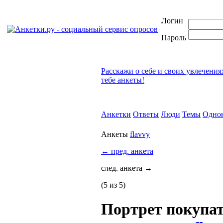
Логин
Пароль
Расскажи о себе и своих увлечения
тебе анкеты!
Анкетки
Ответы
Люди
Темы
Одно
Анкеты
flavvy
←
пред. анкета
след. анкета
→
(5 из 5)
Портрет покупа