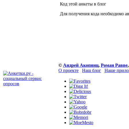
Код этой анкеты в блог
Для получения кода необходимо а
©
Андрей Акопянц
,
Роман Равве
,
О проекте
Наш блог
Наше прило