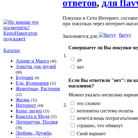
ответов
,
для flav
Покупки в Сети Интернет. состави
при покупках через интернет-мага
flavvy
Заполняется для:
Совершаете ли Вы покупки че
Каталог
1.
да
Аниме и Манга
(40)
Анкеты для друзей
нет
(69)
Будущее
(6)
Если Вы ответили "нет": по к
Еда, Кулинария
(32)
магазинов?
Животные, Растения
Можно указать несколько вариан
(22)
Жизнь
(32)
это сложно
2.
Интернет
(44)
непонятна система оплаты
Кино, видео
(23)
Красота и Мода
(32)
хочется вещь потрогать/поме
Литература, Поэзия
страшно, что обманут
(39)
Любовь, Дружба,
Свой вариант