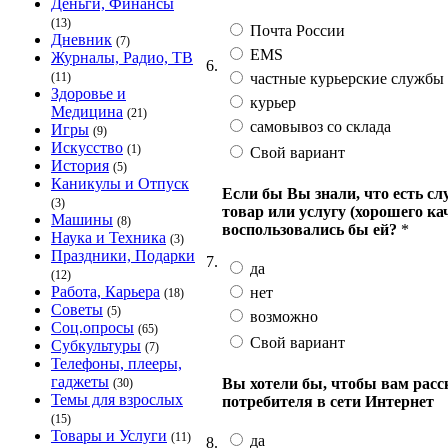
Деньги, Финансы
(13)
Почта России
Дневник
(7)
EMS
Журналы, Радио, ТВ
6.
частные курьерские службы
(11)
Здоровье и
курьер
Медицина
(21)
самовывоз со склада
Игры
(9)
Искусство
(1)
Свой вариант
История
(5)
Каникулы и Отпуск
Если бы Вы знали, что есть сл
(3)
товар или услугу (хорошего ка
Машины
(8)
воспользовались бы ей?
*
Наука и Техника
(3)
Праздники, Подарки
7.
да
(12)
Работа, Карьера
нет
(18)
Советы
(5)
возможно
Соц.опросы
(65)
Свой вариант
Субкультуры
(7)
Телефоны, плееры,
гаджеты
Вы хотели бы, чтобы вам рас
(30)
Темы для взрослых
потребителя в сети Интернет
(15)
Товары и Услуги
(11)
да
8.